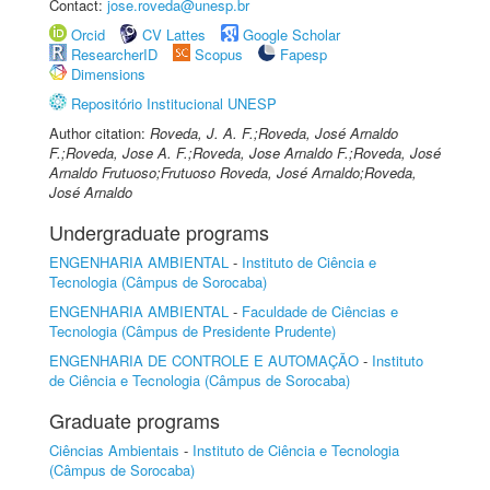
Contact:
jose.roveda@unesp.br
Orcid
CV Lattes
Google Scholar
ResearcherID
Scopus
Fapesp
Dimensions
Repositório Institucional UNESP
Author citation:
Roveda, J. A. F.;Roveda, José Arnaldo
F.;Roveda, Jose A. F.;Roveda, Jose Arnaldo F.;Roveda, José
Arnaldo Frutuoso;Frutuoso Roveda, José Arnaldo;Roveda,
José Arnaldo
Undergraduate programs
ENGENHARIA AMBIENTAL
-
Instituto de Ciência e
Tecnologia (Câmpus de Sorocaba)
ENGENHARIA AMBIENTAL
-
Faculdade de Ciências e
Tecnologia (Câmpus de Presidente Prudente)
ENGENHARIA DE CONTROLE E AUTOMAÇÃO
-
Instituto
de Ciência e Tecnologia (Câmpus de Sorocaba)
Graduate programs
Ciências Ambientais
-
Instituto de Ciência e Tecnologia
(Câmpus de Sorocaba)