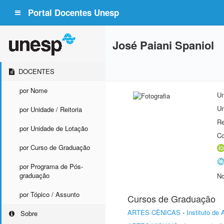
Portal Docentes Unesp
José Paiani Spaniol
DOCENTES
por Nome
Un
Un
por Unidade / Reitoria
Re
por Unidade de Lotação
Co
por Curso de Graduação
por Programa de Pós-
graduação
No
por Tópico / Assunto
Cursos de Graduação
ARTES CÊNICAS
-
Instituto de
Sobre