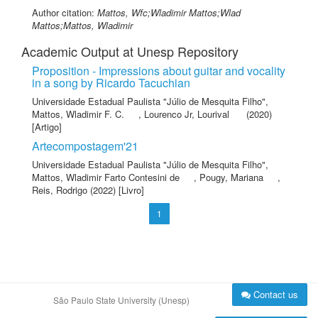
Author citation:
Mattos, Wfc;Wladimir Mattos;Wlad
Mattos;Mattos, Wladimir
Academic Output at Unesp Repository
Proposition - Impressions about guitar and vocality
in a song by Ricardo Tacuchian
Universidade Estadual Paulista "Júlio de Mesquita Filho"
,
Mattos, Wladimir F. C.
,
Lourenco Jr, Lourival
(2020)
[Artigo]
Artecompostagem'21
Universidade Estadual Paulista "Júlio de Mesquita Filho"
,
Mattos, Wladimir Farto Contesini de
,
Pougy, Mariana
,
Reis, Rodrigo
(2022) [Livro]
1
Contact us
São Paulo State University (Unesp)