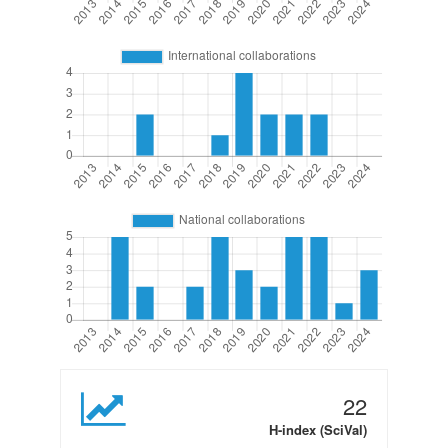
22
H-index (SciVal)