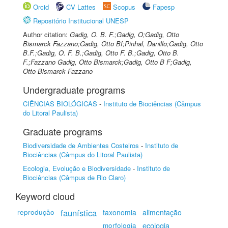
Orcid
CV Lattes
Scopus
Fapesp
Repositório Institucional UNESP
Author citation:
Gadig, O. B. F.;Gadig, O;Gadig, Otto
Bismarck Fazzano;Gadig, Otto Bf;Pinhal, Danillo;Gadig, Otto
B.F.;Gadig, O. F. B.;Gadig, Otto F. B.;Gadig, Otto B.
F.;Fazzano Gadig, Otto Bismarck;Gadig, Otto B F;Gadig,
Otto Bismarck Fazzano
Undergraduate programs
CIÊNCIAS BIOLÓGICAS
-
Instituto de Biociências (Câmpus
do Litoral Paulista)
Graduate programs
Biodiversidade de Ambientes Costeiros
-
Instituto de
Biociências (Câmpus do Litoral Paulista)
Ecologia, Evolução e Biodiversidade
-
Instituto de
Biociências (Câmpus de Rio Claro)
Keyword cloud
faunística
reprodução
taxonomia
alimentação
ecologia
morfologia