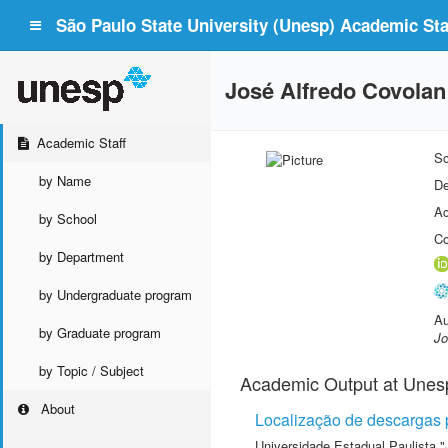
São Paulo State University (Unesp) Academic Staf
José Alfredo Covolan
Academic Staff
Sc
by Name
De
Ac
by School
Co
by Department
by Undergraduate program
Au
by Graduate program
Jo
by Topic / Subject
Academic Output at Unes
About
Localização de descargas p
Universidade Estadual Paulista "