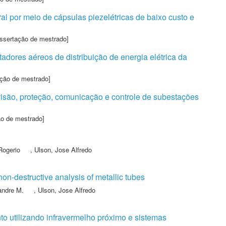
l por meio de cápsulas piezelétricas de baixo custo e
issertação de mestrado]
dores aéreos de distribuição de energia elétrica da
ação de mestrado]
visão, proteção, comunicação e controle de subestações
ão de mestrado]
Rogerio
,
Ulson, Jose Alfredo
 non-destructive analysis of metallic tubes
andre M.
,
Ulson, Jose Alfredo
nto utilizando infravermelho próximo e sistemas