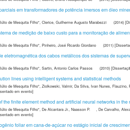
arciais em transformadores de potência imersos em óleo minera
Júlio de Mesquita Filho"
,
Clerice, Guilherme Augusto Marabezzi
(2014) [D
ema de medição de baixo custo para a monitoração de alimenta
Júlio de Mesquita Filho"
,
Pinheiro, José Ricardo Giordano
(2011) [Dissert
de eletromagnética dos cabos metálicos dos sistemas de super
Júlio de Mesquita Filho"
,
Sartin, Antonio Carlos Passos
(2010) [Dissertaç
ibution lines using intelligent systems and statistical methods
Júlio de Mesquita Filho"
,
Ziolkowski, Valmir
,
Da Silva, Ivan Nunes
,
Flauzino, 
esentado em evento]
of the finite element method and artificial neural networks in the
Júlio de Mesquita Filho"
,
De Alcantara Jr., Naasson P.
,
De Carvalho, Alex
esentado em evento]
trogênio foliar em cana-de-açúcar no estágio inicial de crescime