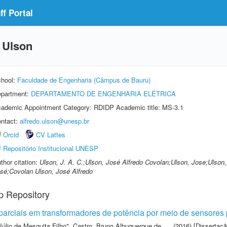
f Portal
 Ulson
hool:
Faculdade de Engenharia (Câmpus de Bauru)
partment:
DEPARTAMENTO DE ENGENHARIA ELÉTRICA
ademic Appointment Category: RDIDP Academic title: MS-3.1
ntact:
alfredo.ulson@unesp.br
Orcid
CV Lattes
Repositório Institucional UNESP
thor citation:
Ulson, J. A. C.;Ulson, José Alfredo Covolan;Ulson, Jose;Ulson
sé;Covolan Ulson, José Alfredo
p Repository
arciais em transformadores de potência por meio de sensores pi
Júlio de Mesquita Filho"
,
Castro, Bruno Albuquerque de
(2016) [Dissertaç