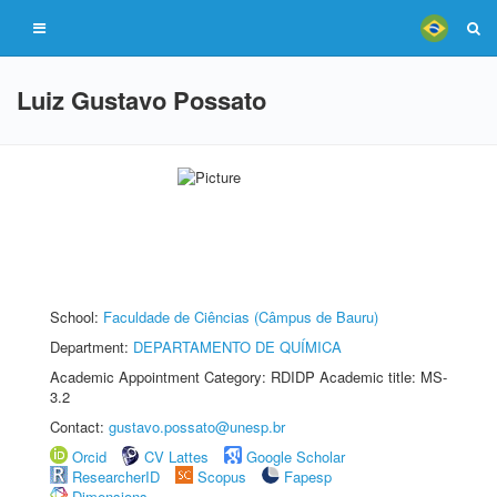
Luiz Gustavo Possato
School:
Faculdade de Ciências (Câmpus de Bauru)
Department:
DEPARTAMENTO DE QUÍMICA
Academic Appointment Category: RDIDP Academic title: MS-
3.2
Contact:
gustavo.possato@unesp.br
Orcid
CV Lattes
Google Scholar
ResearcherID
Scopus
Fapesp
Dimensions