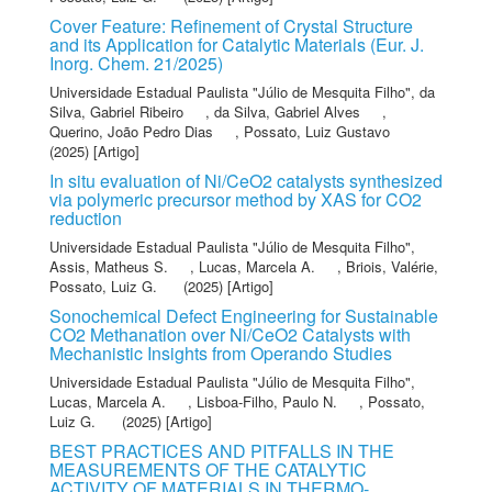
Cover Feature: Refinement of Crystal Structure
and its Application for Catalytic Materials (Eur. J.
Inorg. Chem. 21/2025)
Universidade Estadual Paulista "Júlio de Mesquita Filho"
,
da
Silva, Gabriel Ribeiro
,
da Silva, Gabriel Alves
,
Querino, João Pedro Dias
,
Possato, Luiz Gustavo
(2025) [Artigo]
In situ evaluation of Ni/CeO2 catalysts synthesized
via polymeric precursor method by XAS for CO2
reduction
Universidade Estadual Paulista "Júlio de Mesquita Filho"
,
Assis, Matheus S.
,
Lucas, Marcela A.
,
Briois, Valérie
,
Possato, Luiz G.
(2025) [Artigo]
Sonochemical Defect Engineering for Sustainable
CO2 Methanation over Ni/CeO2 Catalysts with
Mechanistic Insights from Operando Studies
Universidade Estadual Paulista "Júlio de Mesquita Filho"
,
Lucas, Marcela A.
,
Lisboa‐Filho, Paulo N.
,
Possato,
Luiz G.
(2025) [Artigo]
BEST PRACTICES AND PITFALLS IN THE
MEASUREMENTS OF THE CATALYTIC
ACTIVITY OF MATERIALS IN THERMO-