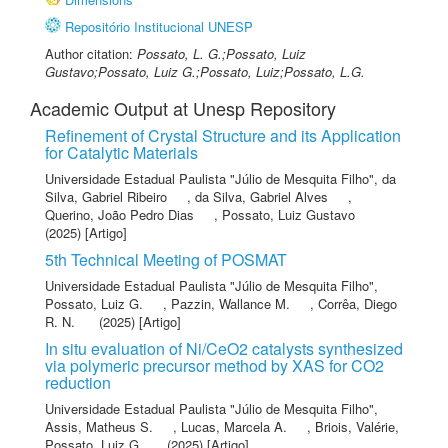
Repositório Institucional UNESP
Author citation:
Possato, L. G.;Possato, Luiz
Gustavo;Possato, Luiz G.;Possato, Luiz;Possato, L.G.
Academic Output at Unesp Repository
Refinement of Crystal Structure and its Application
for Catalytic Materials
Universidade Estadual Paulista "Júlio de Mesquita Filho"
,
da
Silva, Gabriel Ribeiro
,
da Silva, Gabriel Alves
,
Querino, João Pedro Dias
,
Possato, Luiz Gustavo
(2025) [Artigo]
5th Technical Meeting of POSMAT
Universidade Estadual Paulista "Júlio de Mesquita Filho"
,
Possato, Luiz G.
,
Pazzin, Wallance M.
,
Corrêa, Diego
R. N.
(2025) [Artigo]
In situ evaluation of Ni/CeO2 catalysts synthesized
via polymeric precursor method by XAS for CO2
reduction
Universidade Estadual Paulista "Júlio de Mesquita Filho"
,
Assis, Matheus S.
,
Lucas, Marcela A.
,
Briois, Valérie
,
Possato, Luiz G.
(2025) [Artigo]