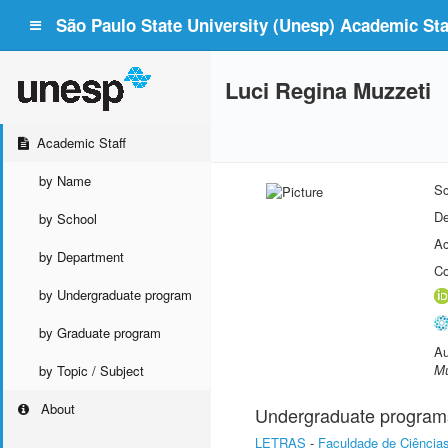
São Paulo State University (Unesp) Academic Staf
Luci Regina Muzzeti
Academic Staff
by Name
Sc
De
by School
Ac
by Department
Co
by Undergraduate program
by Graduate program
Au
Mu
by Topic / Subject
About
Undergraduate program
LETRAS
-
Faculdade de Ciências