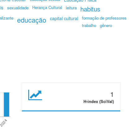
is
Herança Cultural
habitus
sexualidade
leitura
alizante
educação
formação de professores
capital cultural
trabalho
gênero
1
H-index (SciVal)