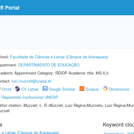
f Portal
hool:
Faculdade de Ciências e Letras (Câmpus de Araraquara)
partment:
DEPARTAMENTO DE EDUCAÇÃO
ademic Appointment Category: RDIDP Academic title: MS-5.2
ntact:
luci.muzzeti@unesp.br
Orcid
CV Lattes
Google Scholar
Scopus
Dimensions
Repositório Institucional UNESP
thor citation:
Muzzeti, L. R.;Muzzeti, Luci Regina;Muzzetiu, Luci Regina;Muze
zzeti
s
Keyword clo
 e Letras (Câmpus de Araraquara)
tra
licenciatura