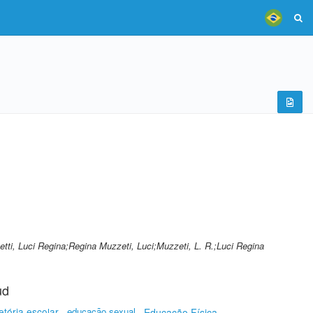
tti, Luci Regina;Regina Muzzeti, Luci;Muzzeti, L. R.;Luci Regina
ud
jetória escolar
educação sexual
Educação Física