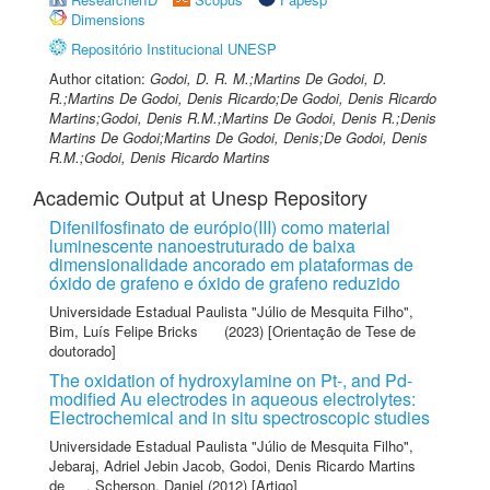
Dimensions
Repositório Institucional UNESP
Author citation:
Godoi, D. R. M.;Martins De Godoi, D.
R.;Martins De Godoi, Denis Ricardo;De Godoi, Denis Ricardo
Martins;Godoi, Denis R.M.;Martins De Godoi, Denis R.;Denis
Martins De Godoi;Martins De Godoi, Denis;De Godoi, Denis
R.M.;Godoi, Denis Ricardo Martins
Academic Output at Unesp Repository
Difenilfosfinato de európio(III) como material
luminescente nanoestruturado de baixa
dimensionalidade ancorado em plataformas de
óxido de grafeno e óxido de grafeno reduzido
Universidade Estadual Paulista "Júlio de Mesquita Filho"
,
Bim, Luís Felipe Bricks
(2023) [Orientação de Tese de
doutorado]
The oxidation of hydroxylamine on Pt-, and Pd-
modified Au electrodes in aqueous electrolytes:
Electrochemical and in situ spectroscopic studies
Universidade Estadual Paulista "Júlio de Mesquita Filho"
,
Jebaraj, Adriel Jebin Jacob
,
Godoi, Denis Ricardo Martins
de
,
Scherson, Daniel
(2012) [Artigo]