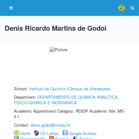
Denis Ricardo Martins de Godoi
School:
Instituto de Química (Câmpus de Araraquara)
Department:
DEPARTAMENTO DE QUÍMICA ANALÍTICA,
FÍSICO-QUÍMICA E INORGÂNICA
Academic Appointment Category: RDIDP Academic title: MS-
3.1
Contact:
denis.godoi@unesp.br
Orcid
CV Lattes
Google Scholar
ResearcherID
Scopus
Fapesp