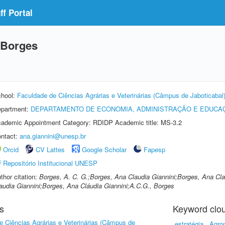
f Portal
 Borges
hool:
Faculdade de Ciências Agrárias e Veterinárias (Câmpus de Jaboticabal
partment:
DEPARTAMENTO DE ECONOMIA, ADMINISTRAÇÃO E EDUCA
ademic Appointment Category: RDIDP Academic title: MS-3.2
ntact:
ana.giannini@unesp.br
Orcid
CV Lattes
Google Scholar
Fapesp
Repositório Institucional UNESP
thor citation:
Borges, A. C. G.;Borges, Ana Claudia Giannini;Borges, Ana Cla
audia Giannini;Borges, Ana Cláudia Giannini;A.C.G., Borges
s
Keyword clo
e Ciências Agrárias e Veterinárias (Câmpus de
estratégia
Agron