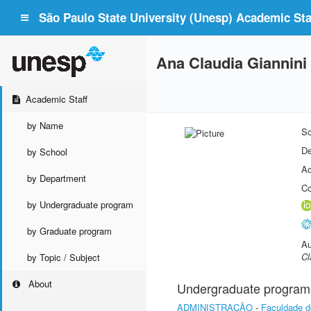
São Paulo State University (Unesp) Academic Staf
Ana Claudia Giannini
Academic Staff
by Name
Sc
De
by School
Ac
by Department
Co
by Undergraduate program
by Graduate program
Au
Cl
by Topic / Subject
About
Undergraduate program
ADMINISTRAÇÃO
-
Faculdade d