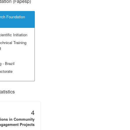
ation (Fapesp)
rch Foundation
entific Initiation
echnical Training
g
 - Brazil
octorate
tistics
4
tions in Community
gagement Projects