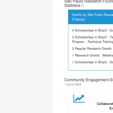
São Paulo Research Found
Statistics
Grants by São Paulo Resea
(Fapesp)
4 Scholarships in Brazil - Sci
3 Scholarships in Brazil - T
Program - Technical Trainin
2 Regular Research Grants
1 Research Grants - Meeting
1 Scholarships in Brazil - D
Community Engagement Sta
* since 2022
Collabora
En