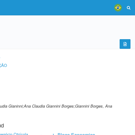
)
ÇÃO
udia Gianinni;Ana Claudia Giannini Borges;Giannini Borges, Ana
ud
egócio Citrícola
Bloco Economico