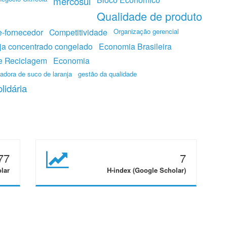
mercosul
Qualidade de produto
e-fornecedor
Competitividade
Organização gerencial
ja concentrado congelado
Economia Brasileira
e Reciclagem
Economia
sadora de suco de laranja
gestão da qualidade
lidária
77
7
olar
H-index (Google Scholar)