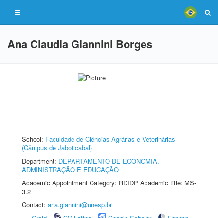
Ana Claudia Giannini Borges
School:
Faculdade de Ciências Agrárias e Veterinárias
(Câmpus de Jaboticabal)
Department:
DEPARTAMENTO DE ECONOMIA,
ADMINISTRAÇÃO E EDUCAÇÃO
Academic Appointment Category: RDIDP Academic title: MS-
3.2
Contact:
ana.giannini@unesp.br
Orcid
CV Lattes
Google Scholar
Fapesp