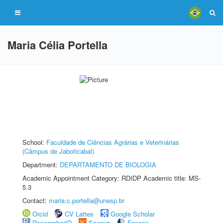
Maria Célia Portella
School:
Faculdade de Ciências Agrárias e Veterinárias
(Câmpus de Jaboticabal)
Department:
DEPARTAMENTO DE BIOLOGIA
Academic Appointment Category: RDIDP Academic title: MS-
5.3
Contact:
maria.c.portella@unesp.br
Orcid
CV Lattes
Google Scholar
ResearcherID
Scopus
Fapesp