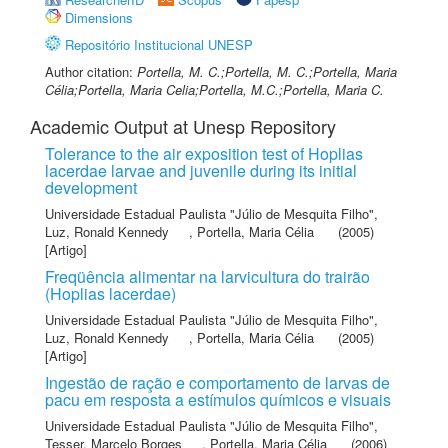
Dimensions
Repositório Institucional UNESP
Author citation:
Portella, M. C.;Portella, M. C.;Portella, Maria
Célia;Portella, Maria Celia;Portella, M.C.;Portella, Maria C.
Academic Output at Unesp Repository
Tolerance to the air exposition test of Hoplias
lacerdae larvae and juvenile during its initial
development
Universidade Estadual Paulista "Júlio de Mesquita Filho"
,
Luz, Ronald Kennedy
,
Portella, Maria Célia
(2005)
[Artigo]
Freqüência alimentar na larvicultura do trairão
(Hoplias lacerdae)
Universidade Estadual Paulista "Júlio de Mesquita Filho"
,
Luz, Ronald Kennedy
,
Portella, Maria Célia
(2005)
[Artigo]
Ingestão de ração e comportamento de larvas de
pacu em resposta a estímulos químicos e visuais
Universidade Estadual Paulista "Júlio de Mesquita Filho"
,
Tesser, Marcelo Borges
,
Portella, Maria Célia
(2006)