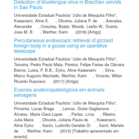
Detection of bluetongue virus in Brazilian cervids
in Sao Paulo
Universidade Estadual Paulista "Júlio de Mesquita Filho"
,
Kawanami, Aline E.
,
Oliveira, Juliana P. de
,
Arenales,
Alexandre
,
Crossley, Beate
,
Woods, Leslie W.
,
Duarte,
Jose M. B.
,
Werther, Karin
(2018) [Artigo]
Percutaneous endoscopic retrieval of gizzard
foreign body in a goose using an operative
telescope
Universidade Estadual Paulista "Júlio de Mesquita Filho"
,
Teixeira, Pedro Paulo Maia
,
Pereira, Felipe Farias da Câmara
Barros
,
Luisa, P. B.B.
,
Eyko, Aline Kawanami
,
Silva,
Marco Augusto Machado
,
Werther, Karin
,
Vicente, Wilter
Ricardo Russiano
(2017) [Artigo]
Exames anatomopatológicos em animais
selvagens
Universidade Estadual Paulista "Júlio de Mesquita Filho"
,
Pimenta, Lucas Braga
,
Lemos, Giulia Gaglianone
,
Alvarez, Maria Clara Lopes
,
Perles, Lívia
,
Ribeiro,
Julia Maria
,
Oliveira, Juliana Paula de
,
Kawanami,
Aline Eyko
,
Santo, Ludmilla Geraldo Di
,
Santi, Mariele
de
,
Werther, Karin
(2015) [Trabalho apresentado em
evento]