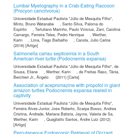
Lumbar Myelography in a Crab-Eating Raccoon
(Procyon cancrivorus)
Universidade Estadual Paulista "Júlio de Mesquita Filho"
,
Minto, Bruno Watanabe
,
Santo Silva, Paloma do
Espirito
,
Tertuliano Marinho, Paulo Vinicius
,
Zani, Carolina
Camargo
,
Ferreira Teles, Pedro Henrique
,
Werther,
Karin
,
Lima, Tiago Barbalho
,
Canola, Julio Carlos
(2016) [Artigo]
Salmonella carrau septicemia in a South
American river turtle (Podocnemis expansa)
Universidade Estadual Paulista "Júlio de Mesquita Filho"
,
de
Sousa, Eliane
,
Werther, Karin
,
de Freitas Raso, Tânia
,
Berchieri Jr., Ângelo
(2011) [Carta]
Association of acepromazine with propofol in giant
amazon turtles Podocnemis expansa reared in
captivity
Universidade Estadual Paulista "Júlio de Mesquita Filho"
,
Ferreira Alves-Junior, Jose Roberto
,
Scarpa Bosso, Andrea
Cristina
,
Andrade, Mariana Batista
,
Jayme, Valeria de Sa
,
Werther, Karin
,
Quagliatto Santos, Andre Luiz
(2012)
[Artigo]
Percutaneous Endoscopic Retrieval of Gizzard