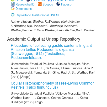
ResearcherID
Scopus
Fapesp
Dimensions
Repositório Institucional UNESP
Author citation:
Werther, K.;Werther, Karin;Werther,
K.;Werther, K;K. Werther;K. Werther;K Werther;K
Werther;Werther K;Karin Werther;Karin Werther;Karin Werther
Academic Output at Unesp Repository
Procedure for collecting gastric contents in giant
Amazon turtles Podocnemis expansa
(Schweigger, 1812) (Testudines,
Podocnemididae).
Universidade Estadual Paulista "Júlio de Mesquita Filho"
,
Alves Junior, Jose R. F.
,
de Sousa, Eliane
,
Lustosa, Ana P.
G.
,
Magajevski, Fernanda S.
,
Girio, Raul J. S.
,
Werther, Karin
(2011) [Artigo]
Ocular Histomorphometry of Free-Living Common
Kestrels (Falco tinnunculus)
Universidade Estadual Paulista "Júlio de Mesquita Filho"
,
Werther, Karin
,
Candioto, Cinthia Graziela
,
Korbel,
Ruediger
(2017) [Artigo]