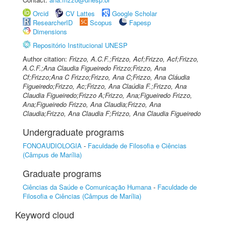
Orcid
CV Lattes
Google Scholar
ResearcherID
Scopus
Fapesp
Dimensions
Repositório Institucional UNESP
Author citation:
Frizzo, A.C.F.;Frizzo, Acf;Frizzo, Acf;Frizzo,
A.C.F.;Ana Claudia Figueiredo Frizzo;Frizzo, Ana
Cf;Frizzo;Ana C Frizzo;Frizzo, Ana C;Frizzo, Ana Cláudia
Figueiredo;Frizzo, Ac;Frizzo, Ana Claúdia F.;Frizzo, Ana
Claudia Figueiredo;Frizzo A;Frizzo, Ana;Figueiredo Frizzo,
Ana;Figueiredo Frizzo, Ana Claudia;Frizzo, Ana
Claudia;Frizzo, Ana Claudia F;Frizzo, Ana Claudia Figueiredo
Undergraduate programs
FONOAUDIOLOGIA
-
Faculdade de Filosofia e Ciências
(Câmpus de Marília)
Graduate programs
Ciências da Saúde e Comunicação Humana
-
Faculdade de
Filosofia e Ciências (Câmpus de Marília)
Keyword cloud