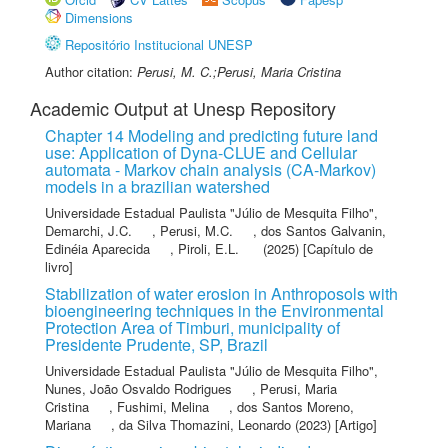
Dimensions
Repositório Institucional UNESP
Author citation:
Perusi, M. C.;Perusi, Maria Cristina
Academic Output at Unesp Repository
Chapter 14 Modeling and predicting future land
use: Application of Dyna-CLUE and Cellular
automata - Markov chain analysis (CA-Markov)
models in a brazilian watershed
Universidade Estadual Paulista "Júlio de Mesquita Filho"
,
Demarchi, J.C.
,
Perusi, M.C.
,
dos Santos Galvanin,
Edinéia Aparecida
,
Piroli, E.L.
(2025) [Capítulo de
livro]
Stabilization of water erosion in Anthroposols with
bioengineering techniques in the Environmental
Protection Area of Timburi, municipality of
Presidente Prudente, SP, Brazil
Universidade Estadual Paulista "Júlio de Mesquita Filho"
,
Nunes, João Osvaldo Rodrigues
,
Perusi, Maria
Cristina
,
Fushimi, Melina
,
dos Santos Moreno,
Mariana
,
da Silva Thomazini, Leonardo
(2023) [Artigo]