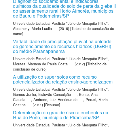
Diagnóstico socioambiental e indicadores
químicos da qualidade do solo de parte da gleba II
do assentamento rural Horto Aimorés, municípios
de Bauru e Pederneiras/SP
Universidade Estadual Paulista "Júlio de Mesquita Filho"
,
Abacherly, Maria Lucila
(2016) [Trabalho de conclusão de
curso]
Variabilidade da precipitação pluvial na unidade
de gerenciamento de recursos hídricos (UGRHI)
do médio Paranapanema
Universidade Estadual Paulista "Júlio de Mesquita Filho"
,
Moraes, Mariana de Paula Costa
(2012) [Trabalho de
conclusão de curso]
A utilização do super solos como recurso
potencializador da relação ensino/aprendizagem
Universidade Estadual Paulista "Júlio de Mesquita Filho"
,
Gomes Junior, Estevão Conceição
,
Bento, Ana
Claudia
,
Andrade, Luiz Henrique de
,
Perusi, Maria
Cristina
(2011) [Resumo]
Determinação do grau de risco a enchentes na
Rua do Porto, município de Piracicaba/SP
Universidade Estadual Paulista "Júlio de Mesquita Filho"
,