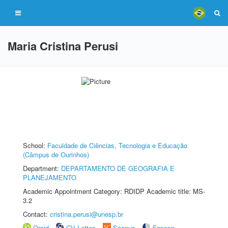
Maria Cristina Perusi
School:
Faculdade de Ciências, Tecnologia e Educação
(Câmpus de Ourinhos)
Department:
DEPARTAMENTO DE GEOGRAFIA E
PLANEJAMENTO
Academic Appointment Category: RDIDP Academic title: MS-
3.2
Contact:
cristina.perusi@unesp.br
Orcid
CV Lattes
Scopus
Fapesp