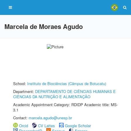
Marcela de Moraes Agudo
School:
Instituto de Biociências (Câmpus de Botucatu)
Department:
DEPARTAMENTO DE CIÊNCIAS HUMANAS E
CIÊNCIAS DA NUTRIÇÃO E ALIMENTAÇÃO
Academic Appointment Category: RDIDP Academic title: MS-
3.1
Contact:
marcela.agudo@unesp.br
Orcid
CV Lattes
Google Scholar
ResearcherID
Scopus
Fapesp