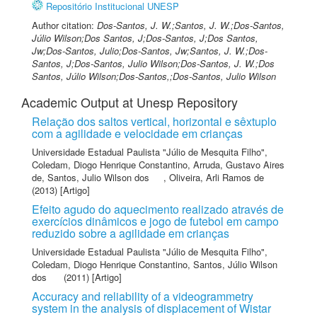
Repositório Institucional UNESP
Author citation:
Dos-Santos, J. W.;Santos, J. W.;Dos-Santos,
Júlio Wilson;Dos Santos, J;Dos-Santos, J;Dos Santos,
Jw;Dos-Santos, Julio;Dos-Santos, Jw;Santos, J. W.;Dos-
Santos, J;Dos-Santos, Julio Wilson;Dos-Santos, J. W.;Dos
Santos, Júlio Wilson;Dos-Santos,;Dos-Santos, Julio Wilson
Academic Output at Unesp Repository
Relação dos saltos vertical, horizontal e sêxtuplo
com a agilidade e velocidade em crianças
Universidade Estadual Paulista "Júlio de Mesquita Filho"
,
Coledam, Diogo Henrique Constantino
,
Arruda, Gustavo Aires
de
,
Santos, Julio Wilson dos
,
Oliveira, Arli Ramos de
(2013) [Artigo]
Efeito agudo do aquecimento realizado através de
exercícios dinâmicos e jogo de futebol em campo
reduzido sobre a agilidade em crianças
Universidade Estadual Paulista "Júlio de Mesquita Filho"
,
Coledam, Diogo Henrique Constantino
,
Santos, Júlio Wilson
dos
(2011) [Artigo]
Accuracy and reliability of a videogrammetry
system in the analysis of displacement of Wistar