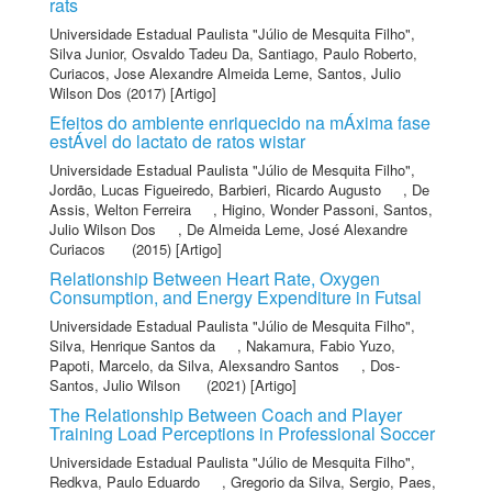
rats
Universidade Estadual Paulista "Júlio de Mesquita Filho"
,
Silva Junior, Osvaldo Tadeu Da
,
Santiago, Paulo Roberto
,
Curiacos, Jose Alexandre Almeida Leme
,
Santos, Julio
Wilson Dos
(2017) [Artigo]
Efeitos do ambiente enriquecido na mÁxima fase
estÁvel do lactato de ratos wistar
Universidade Estadual Paulista "Júlio de Mesquita Filho"
,
Jordão, Lucas Figueiredo
,
Barbieri, Ricardo Augusto
,
De
Assis, Welton Ferreira
,
Higino, Wonder Passoni
,
Santos,
Julio Wilson Dos
,
De Almeida Leme, José Alexandre
Curiacos
(2015) [Artigo]
Relationship Between Heart Rate, Oxygen
Consumption, and Energy Expenditure in Futsal
Universidade Estadual Paulista "Júlio de Mesquita Filho"
,
Silva, Henrique Santos da
,
Nakamura, Fabio Yuzo
,
Papoti, Marcelo
,
da Silva, Alexsandro Santos
,
Dos-
Santos, Julio Wilson
(2021) [Artigo]
The Relationship Between Coach and Player
Training Load Perceptions in Professional Soccer
Universidade Estadual Paulista "Júlio de Mesquita Filho"
,
Redkva, Paulo Eduardo
,
Gregorio da Silva, Sergio
,
Paes,