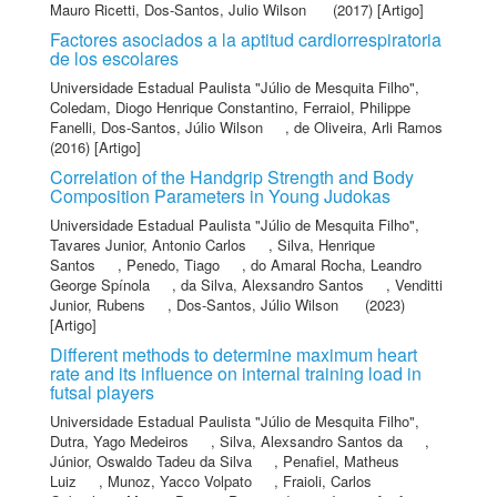
Mauro Ricetti
,
Dos-Santos, Julio Wilson
(2017) [Artigo]
Factores asociados a la aptitud cardiorrespiratoria
de los escolares
Universidade Estadual Paulista "Júlio de Mesquita Filho"
,
Coledam, Diogo Henrique Constantino
,
Ferraiol, Philippe
Fanelli
,
Dos-Santos, Júlio Wilson
,
de Oliveira, Arli Ramos
(2016) [Artigo]
Correlation of the Handgrip Strength and Body
Composition Parameters in Young Judokas
Universidade Estadual Paulista "Júlio de Mesquita Filho"
,
Tavares Junior, Antonio Carlos
,
Silva, Henrique
Santos
,
Penedo, Tiago
,
do Amaral Rocha, Leandro
George Spínola
,
da Silva, Alexsandro Santos
,
Venditti
Junior, Rubens
,
Dos-Santos, Júlio Wilson
(2023)
[Artigo]
Different methods to determine maximum heart
rate and its influence on internal training load in
futsal players
Universidade Estadual Paulista "Júlio de Mesquita Filho"
,
Dutra, Yago Medeiros
,
Silva, Alexsandro Santos da
,
Júnior, Oswaldo Tadeu da Silva
,
Penafiel, Matheus
Luiz
,
Munoz, Yacco Volpato
,
Fraioli, Carlos