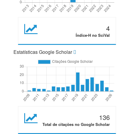
4
Índice-H no SciVal
Estatísticas Google Scholar
136
Total de citações no Google Scholar