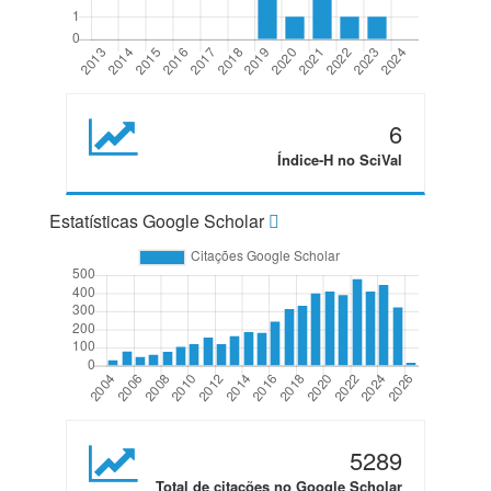
6
Índice-H no SciVal
Estatísticas Google Scholar
5289
Total de citações no Google Scholar