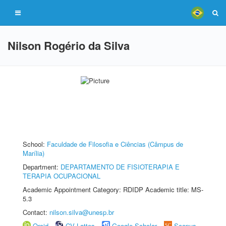
Nilson Rogério da Silva
School:
Faculdade de Filosofia e Ciências (Câmpus de
Marília)
Department:
DEPARTAMENTO DE FISIOTERAPIA E
TERAPIA OCUPACIONAL
Academic Appointment Category: RDIDP Academic title: MS-
5.3
Contact:
nilson.silva@unesp.br
Orcid
CV Lattes
Google Scholar
Scopus