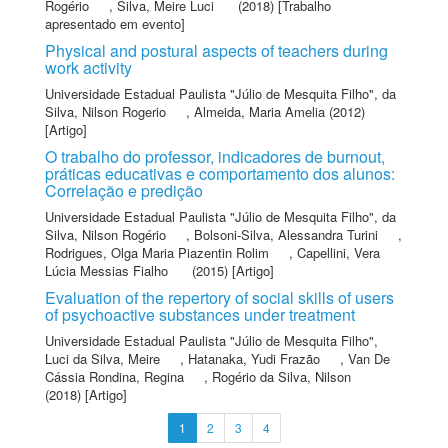
Rogério
,
Silva, Meire Luci
(2018) [Trabalho
apresentado em evento]
Physical and postural aspects of teachers during
work activity
Universidade Estadual Paulista "Júlio de Mesquita Filho"
,
da
Silva, Nilson Rogerio
,
Almeida, Maria Amelia
(2012)
[Artigo]
O trabalho do professor, indicadores de burnout,
práticas educativas e comportamento dos alunos:
Correlação e predição
Universidade Estadual Paulista "Júlio de Mesquita Filho"
,
da
Silva, Nilson Rogério
,
Bolsoni-Silva, Alessandra Turini
,
Rodrigues, Olga Maria Piazentin Rolim
,
Capellini, Vera
Lúcia Messias Fialho
(2015) [Artigo]
Evaluation of the repertory of social skills of users
of psychoactive substances under treatment
Universidade Estadual Paulista "Júlio de Mesquita Filho"
,
Luci da Silva, Meire
,
Hatanaka, Yudi Frazão
,
Van De
Cássia Rondina, Regina
,
Rogério da Silva, Nilson
(2018) [Artigo]
1
2
3
4