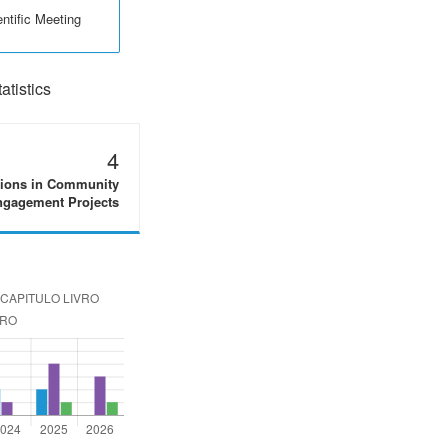
ntific Meeting
tistics
4
tions in Community
gagement Projects