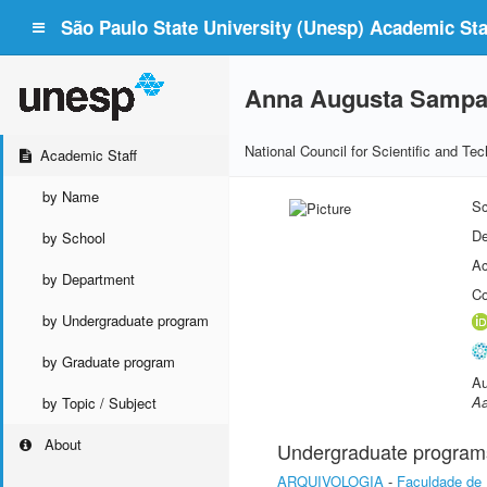
São Paulo State University (Unesp) Academic Staf
Anna Augusta Sampai
National Council for Scientific and T
Academic Staff
by Name
Sc
De
by School
Ac
by Department
Co
by Undergraduate program
by Graduate program
Au
Aa
by Topic / Subject
About
Undergraduate program
ARQUIVOLOGIA
-
Faculdade de 