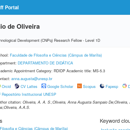
f Portal
o de Oliveira
echnological Development (CNPq) Research Fellow - Level 1D
hool:
Faculdade de Filosofia e Ciências (Câmpus de Marília)
partment:
DEPARTAMENTO DE DIDÁTICA
ademic Appointment Category: RDIDP Academic title: MS-5.3
ntact:
anna.augusta@unesp.br
Orcid
CV Lattes
Google Scholar
Scopus
Fapesp
D
Repositório Institucional UNESP
thor citation:
Oliveira, A. A. S.;Oliveira, Anna Augusta Sampaio De;Oliveira
s;Oliveira, A.A.S.
s
Keyword clo
Filosofia e Ciências (Câmpus de Marília)
Inclusão escol