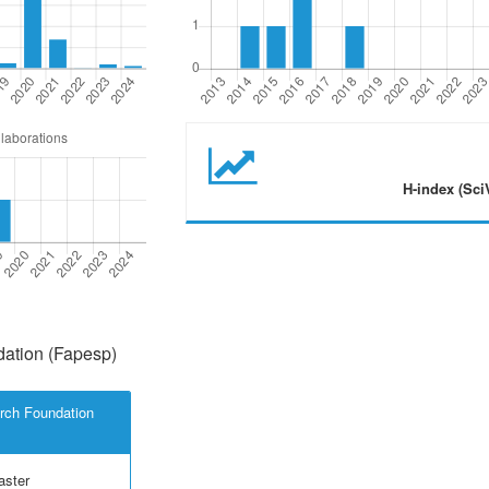
H-index (Sci
ation (Fapesp)
rch Foundation
aster