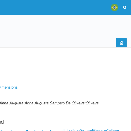
imensions
, Anna Augusta;Anna Augusta Sampaio De Oliveira;Oliveira,
ud
ar
alfabetização
políticas públicas