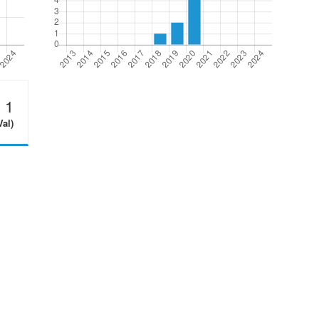
1
Val)