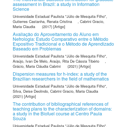
assessment in Brazil: a study in Information
Science
Universidade Estadual Paulista "Júlio de Mesquita Filho"
,
Gutierres Castanha, Renata Cristina
,
Cabrini Gracio,
Maria Claudia
(2017) [Artigo]
Avaliação do Aproveitamento do Aluno em
Nefrologia: Estudo Comparativo entre o Método
Expositivo Tradicional e o Método de Aprendizado
Baseado em Problemas
Universidade Estadual Paulista "Júlio de Mesquita Filho"
,
Araújo, Ivan De Melo
,
Araújo, Rita De Cássia Tibério
,
Grácio, Maria Cláudia Cabrini
(2021) [Artigo]
Dispersion measures for h-index: a study of the
Brazilian researchers in the field of mathematics
Universidade Estadual Paulista "Júlio de Mesquita Filho"
,
Silva, Deise Deolindo
,
Cabrini Gracio, Maria Claudia
(2021) [Artigo]
The contribution of bibliographical references of
teaching plans to the characterization of domains:
a study in the Biofuel course at Centro Paula
Souza
Universidade Estadual Paulista "Júlio de Mesquita Filho"
,