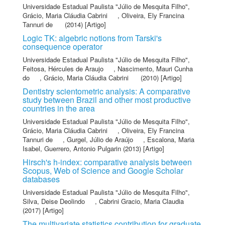
Universidade Estadual Paulista "Júlio de Mesquita Filho"
,
Grácio, Maria Cláudia Cabrini
,
Oliveira, Ely Francina
Tannuri de
(2014) [Artigo]
Logic TK: algebric notions from Tarski's
consequence operator
Universidade Estadual Paulista "Júlio de Mesquita Filho"
,
Feitosa, Hércules de Araujo
,
Nascimento, Mauri Cunha
do
,
Grácio, Maria Cláudia Cabrini
(2010) [Artigo]
Dentistry scientometric analysis: A comparative
study between Brazil and other most productive
countries in the area
Universidade Estadual Paulista "Júlio de Mesquita Filho"
,
Grácio, Maria Cláudia Cabrini
,
Oliveira, Ely Francina
Tannuri de
,
Gurgel, Júlio de Araújo
,
Escalona, Maria
Isabel
,
Guerrero, Antonio Pulgarin
(2013) [Artigo]
Hirsch's h-index: comparative analysis between
Scopus, Web of Science and Google Scholar
databases
Universidade Estadual Paulista "Júlio de Mesquita Filho"
,
Silva, Deise Deolindo
,
Cabrini Gracio, Maria Claudia
(2017) [Artigo]
The multivariate statistics contribution for graduate