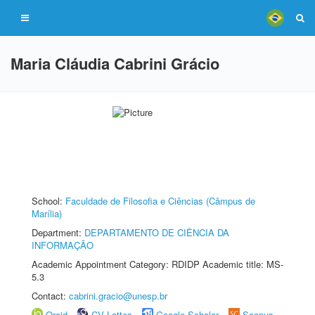
Maria Cláudia Cabrini Grácio
School:
Faculdade de Filosofia e Ciências (Câmpus de
Marília)
Department:
DEPARTAMENTO DE CIÊNCIA DA
INFORMAÇÃO
Academic Appointment Category: RDIDP Academic title: MS-
5.3
Contact:
cabrini.gracio@unesp.br
Orcid
CV Lattes
Google Scholar
Scopus