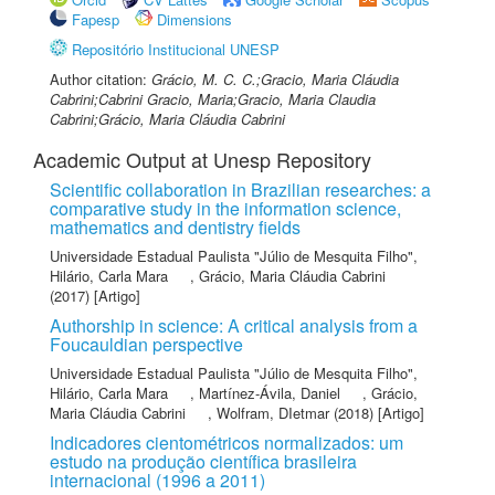
Fapesp
Dimensions
Repositório Institucional UNESP
Author citation:
Grácio, M. C. C.;Gracio, Maria Cláudia
Cabrini;Cabrini Gracio, Maria;Gracio, Maria Claudia
Cabrini;Grácio, Maria Cláudia Cabrini
Academic Output at Unesp Repository
Scientific collaboration in Brazilian researches: a
comparative study in the information science,
mathematics and dentistry fields
Universidade Estadual Paulista "Júlio de Mesquita Filho"
,
Hilário, Carla Mara
,
Grácio, Maria Cláudia Cabrini
(2017) [Artigo]
Authorship in science: A critical analysis from a
Foucauldian perspective
Universidade Estadual Paulista "Júlio de Mesquita Filho"
,
Hilário, Carla Mara
,
Martínez-Ávila, Daniel
,
Grácio,
Maria Cláudia Cabrini
,
Wolfram, DIetmar
(2018) [Artigo]
Indicadores cientométricos normalizados: um
estudo na produção científica brasileira
internacional (1996 a 2011)