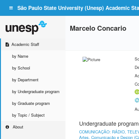
São Paulo State University (Unesp) Academic Staf
Marcelo Concario
Academic Staff
by Name
Sc
De
by School
Ac
by Department
Co
by Undergraduate program
by Graduate program
Au
by Topic / Subject
Undergraduate program
About
COMUNICAÇÃO: RÁDIO, TELE
Artes, Comunicação e Design (C