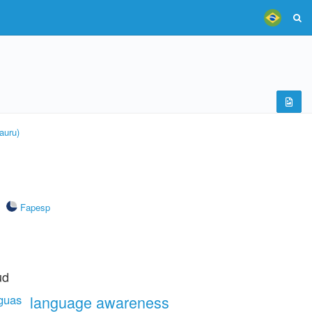
auru)
Fapesp
ud
nguas
language awareness