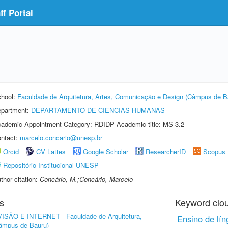
f Portal
hool:
Faculdade de Arquitetura, Artes, Comunicação e Design (Câmpus de B
partment:
DEPARTAMENTO DE CIÊNCIAS HUMANAS
ademic Appointment Category: RDIDP Academic title: MS-3.2
ntact:
marcelo.concario@unesp.br
Orcid
CV Lattes
Google Scholar
ResearcherID
Scopus
Repositório Institucional UNESP
thor citation:
Concário, M.;Concário, Marcelo
s
Keyword clo
VISÃO E INTERNET
-
Faculdade de Arquitetura,
Ensino de lí
âmpus de Bauru)