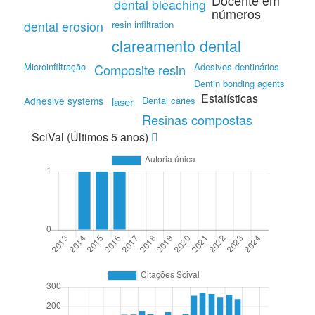
Docente em
dental bleaching
números
dental erosion
resin infiltration
clareamento dental
Microinfiltração
Adesivos dentinários
Composite resin
Dentin bonding agents
Estatísticas
Adhesive systems
Dental caries
laser
Resinas compostas
SciVal (Últimos 5 anos)