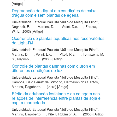
[Artigo]
Degradação de diquat em condições de caixa
d'água com e sem plantas de egéria
Universidade Estadual Paulista "Júlio de Mesquita Filho"
,
Negrisoli, E.
,
Martins, D.
,
Velini, D.e.
,
Ferrera,
W.l.b.
(2003) [Artigo]
Ocorrência de plantas aquáticas nos reservatórios
da Light-RJ
Universidade Estadual Paulista "Júlio de Mesquita Filho"
,
Martins, D.
,
Velini, E.d.
,
Piteli, R.a.
,
Tomazella, M,
S.
,
Negrisoli, E.
(2003) [Artigo]
Controle de plantas daninhas com diuron em
diferentes condições de luz
Universidade Estadual Paulista "Júlio de Mesquita Filho"
,
Campos, Caio Ferraz de
,
Vitorino, Hermeson dos Santos
,
Martins, Dagoberto
(2012) [Artigo]
Efeito da adubação fosfatada e da calagem nas
relações de interferência entre plantas de soja e
capim-marmelada
Universidade Estadual Paulista "Júlio de Mesquita Filho"
,
Martins, Dagoberto
,
Pitelli, Robinson A.
(2000) [Artigo]