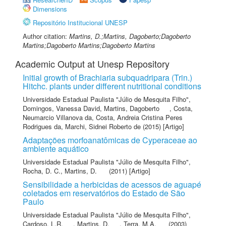
Dimensions
Repositório Institucional UNESP
Author citation:
Martins, D.;Martins, Dagoberto;Dagoberto
Martins;Dagoberto Martins;Dagoberto Martins
Academic Output at Unesp Repository
Initial growth of Brachiaria subquadripara (Trin.)
Hitchc. plants under different nutritional conditions
Universidade Estadual Paulista "Júlio de Mesquita Filho"
,
Domingos, Vanessa David
,
Martins, Dagoberto
,
Costa,
Neumarcio Villanova da
,
Costa, Andreia Cristina Peres
Rodrigues da
,
Marchi, Sidnei Roberto de
(2015) [Artigo]
Adaptações morfoanatômicas de Cyperaceae ao
ambiente aquático
Universidade Estadual Paulista "Júlio de Mesquita Filho"
,
Rocha, D. C.
,
Martins, D.
(2011) [Artigo]
Sensibilidade a herbicidas de acessos de aguapé
coletados em reservatórios do Estado de São
Paulo
Universidade Estadual Paulista "Júlio de Mesquita Filho"
,
Cardoso, L.R.
,
Martins, D.
,
Terra, M.A.
(2003)