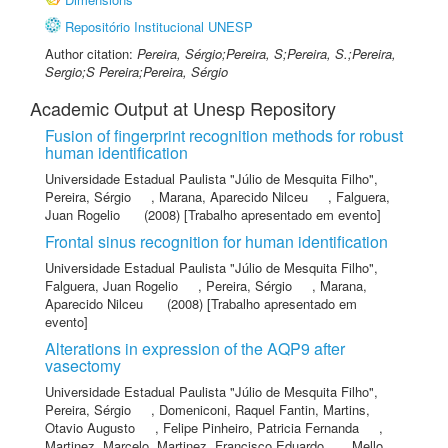
Repositório Institucional UNESP
Author citation:
Pereira, Sérgio;Pereira, S;Pereira, S.;Pereira,
Sergio;S Pereira;Pereira, Sérgio
Academic Output at Unesp Repository
Fusion of fingerprint recognition methods for robust
human identification
Universidade Estadual Paulista "Júlio de Mesquita Filho"
,
Pereira, Sérgio
,
Marana, Aparecido Nilceu
,
Falguera,
Juan Rogelio
(2008) [Trabalho apresentado em evento]
Frontal sinus recognition for human identification
Universidade Estadual Paulista "Júlio de Mesquita Filho"
,
Falguera, Juan Rogelio
,
Pereira, Sérgio
,
Marana,
Aparecido Nilceu
(2008) [Trabalho apresentado em
evento]
Alterations in expression of the AQP9 after
vasectomy
Universidade Estadual Paulista "Júlio de Mesquita Filho"
,
Pereira, Sérgio
,
Domeniconi, Raquel Fantin
,
Martins,
Otavio Augusto
,
Felipe Pinheiro, Patricia Fernanda
,
Martinez, Marcelo
,
Martinez, Francisco Eduardo
,
Mello