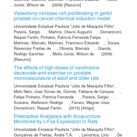
Júnior, Wílson de
(2009) [Resumo]
Vasectomy increase cell proliferating in gerbil
prostate on cancer chemical induction model
Universidade Estadual Paulista "Júlio de Mesquita Filho"
,
Pereira, Sérgio
,
Martins, Otavio Augusto
,
Domeniconi,
Raquel Fantin
,
Pinheiro, Patricia Fernanda Felipe
,
Martinez, Marcelo
,
Martinez, Francisco Eduardo
,
Sousa,
Rosemary Freitas de
,
Oliveira, Marcela
,
Giarola,
Rodrigo Sanchez
,
Mello Júnior, Wílson de
(2009)
[Resumo]
The effects of high doses of nandrolone
decanoate and exercise on prostate
microvasculature of adult and older rats
Universidade Estadual Paulista "Júlio de Mesquita Filho"
,
Melo Neto, Joao Simao de
,
Gomes, Fabiana de Campos
,
Felipe Pinheiro, Patricia Fernanda
,
Pereira, Sergio
,
Scarano, Wellerson Rodrigo
,
Favaro, Wagner Jose
,
Domeniconi, Raquel Fantin
(2015) [Artigo]
Preemptive Analgesia with Acupuncture
Monitored by c-Fos Expression in Rats
Universidade Estadual Paulista "Júlio de Mesquita Filho"
,
Gonçalves de Freitas, André T.A.
,
Lemonica, Lino
,
De