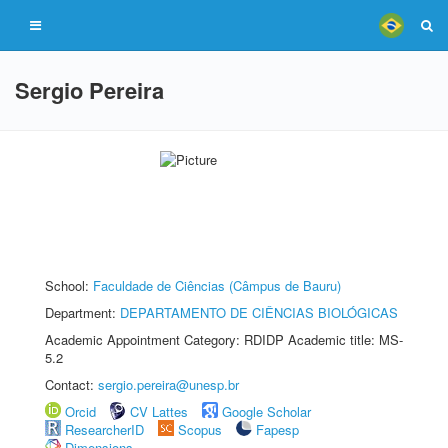
Sergio Pereira
School:
Faculdade de Ciências (Câmpus de Bauru)
Department:
DEPARTAMENTO DE CIÊNCIAS BIOLÓGICAS
Academic Appointment Category: RDIDP Academic title: MS-
5.2
Contact:
sergio.pereira@unesp.br
Orcid
CV Lattes
Google Scholar
ResearcherID
Scopus
Fapesp
Dimensions