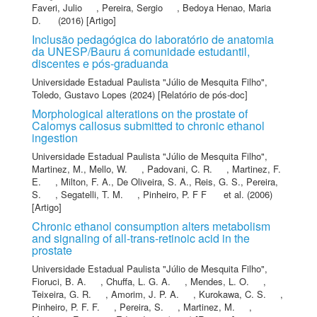
Faveri, Julio
,
Pereira, Sergio
,
Bedoya Henao, Maria
D.
(2016) [Artigo]
Inclusão pedagógica do laboratório de anatomia
da UNESP/Bauru á comunidade estudantil,
discentes e pós-graduanda
Universidade Estadual Paulista "Júlio de Mesquita Filho"
,
Toledo, Gustavo Lopes
(2024) [Relatório de pós-doc]
Morphological alterations on the prostate of
Calomys callosus submitted to chronic ethanol
ingestion
Universidade Estadual Paulista "Júlio de Mesquita Filho"
,
Martinez, M.
,
Mello, W.
,
Padovani, C. R.
,
Martinez, F.
E.
,
Milton, F. A.
,
De Oliveira, S. A.
,
Reis, G. S.
,
Pereira,
S.
,
Segatelli, T. M.
,
Pinheiro, P. F F
et al.
(2006)
[Artigo]
Chronic ethanol consumption alters metabolism
and signaling of all-trans-retinoic acid in the
prostate
Universidade Estadual Paulista "Júlio de Mesquita Filho"
,
Fioruci, B. A.
,
Chuffa, L. G. A.
,
Mendes, L. O.
,
Teixeira, G. R.
,
Amorim, J. P. A.
,
Kurokawa, C. S.
,
Pinheiro, P. F. F.
,
Pereira, S.
,
Martinez, M.
,