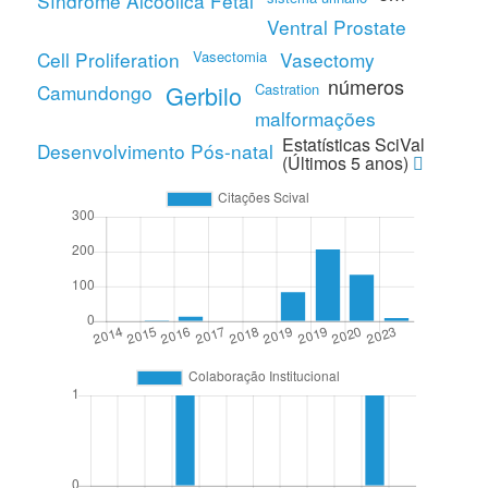
Síndrome Alcoólica Fetal
Ventral Prostate
Cell Proliferation
Vasectomia
Vasectomy
números
Camundongo
Gerbilo
Castration
malformações
Estatísticas SciVal
Desenvolvimento Pós-natal
(Últimos 5 anos)