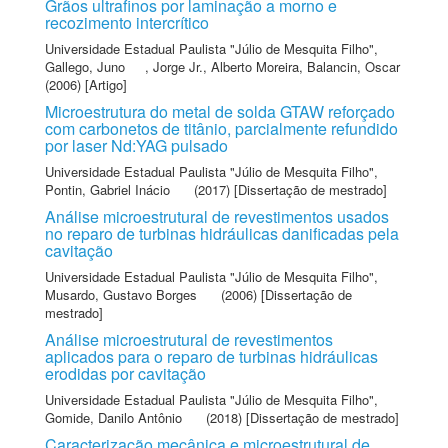
Grãos ultrafinos por laminação a morno e
recozimento intercrítico
Universidade Estadual Paulista "Júlio de Mesquita Filho"
,
Gallego, Juno
,
Jorge Jr., Alberto Moreira
,
Balancin, Oscar
(2006) [Artigo]
Microestrutura do metal de solda GTAW reforçado
com carbonetos de titânio, parcialmente refundido
por laser Nd:YAG pulsado
Universidade Estadual Paulista "Júlio de Mesquita Filho"
,
Pontin, Gabriel Inácio
(2017) [Dissertação de mestrado]
Análise microestrutural de revestimentos usados
no reparo de turbinas hidráulicas danificadas pela
cavitação
Universidade Estadual Paulista "Júlio de Mesquita Filho"
,
Musardo, Gustavo Borges
(2006) [Dissertação de
mestrado]
Análise microestrutural de revestimentos
aplicados para o reparo de turbinas hidráulicas
erodidas por cavitação
Universidade Estadual Paulista "Júlio de Mesquita Filho"
,
Gomide, Danilo Antônio
(2018) [Dissertação de mestrado]
Caracterização mecânica e microestrutural de