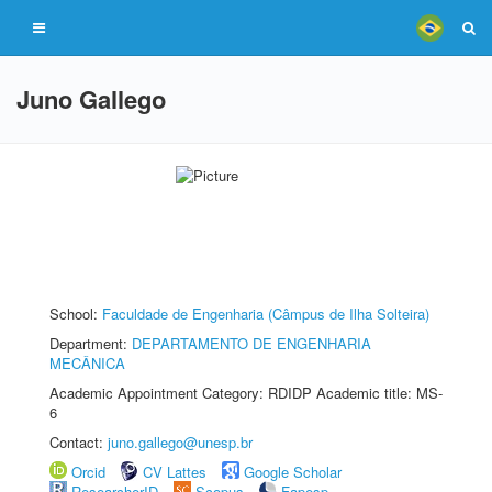
Juno Gallego
School:
Faculdade de Engenharia (Câmpus de Ilha Solteira)
Department:
DEPARTAMENTO DE ENGENHARIA
MECÂNICA
Academic Appointment Category: RDIDP Academic title: MS-
6
Contact:
juno.gallego@unesp.br
Orcid
CV Lattes
Google Scholar
ResearcherID
Scopus
Fapesp