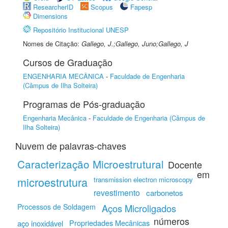
ResearcherID
Scopus
Fapesp
Dimensions
Repositório Institucional UNESP
Nomes de Citação:
Gallego, J.;Gallego, Juno;Gallego, J
Cursos de Graduação
ENGENHARIA MECÂNICA
-
Faculdade de Engenharia
(Câmpus de Ilha Solteira)
Programas de Pós-graduação
Engenharia Mecânica
-
Faculdade de Engenharia (Câmpus de
Ilha Solteira)
Nuvem de palavras-chaves
Caracterização Microestrutural
Docente
em
microestrutura
transmission electron microscopy
revestimento
carbonetos
Processos de Soldagem
Aços Microligados
números
Propriedades Mecânicas
aço inoxidável