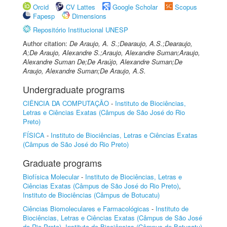
Orcid
CV Lattes
Google Scholar
Scopus
Fapesp
Dimensions
Repositório Institucional UNESP
Author citation:
De Araujo, A. S.;Dearaujo, A.S.;Dearaujo,
A;De Araujo, Alexandre S.;Araujo, Alexandre Suman;Araujo,
Alexandre Suman De;De Araújo, Alexandre Suman;De
Araujo, Alexandre Suman;De Araujo, A.S.
Undergraduate programs
CIÊNCIA DA COMPUTAÇÃO
-
Instituto de Biociências,
Letras e Ciências Exatas (Câmpus de São José do Rio
Preto)
FÍSICA
-
Instituto de Biociências, Letras e Ciências Exatas
(Câmpus de São José do Rio Preto)
Graduate programs
Biofísica Molecular
-
Instituto de Biociências, Letras e
Ciências Exatas (Câmpus de São José do Rio Preto)
,
Instituto de Biociências (Câmpus de Botucatu)
Ciências Biomoleculares e Farmacológicas
-
Instituto de
Biociências, Letras e Ciências Exatas (Câmpus de São José
do Rio Preto)
,
Instituto de Biociências (Câmpus de Botucatu)