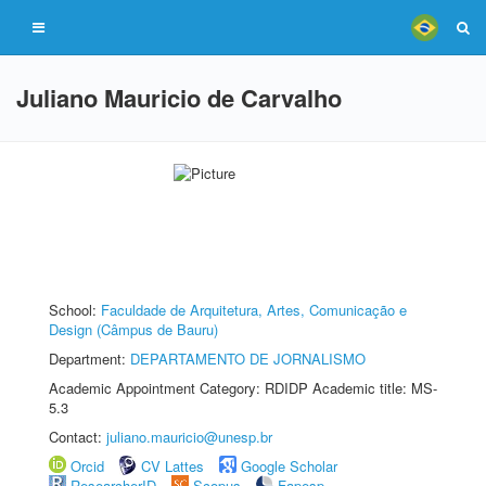
Juliano Mauricio de Carvalho
School:
Faculdade de Arquitetura, Artes, Comunicação e
Design (Câmpus de Bauru)
Department:
DEPARTAMENTO DE JORNALISMO
Academic Appointment Category: RDIDP Academic title: MS-
5.3
Contact:
juliano.mauricio@unesp.br
Orcid
CV Lattes
Google Scholar
ResearcherID
Scopus
Fapesp