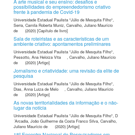
A arte musical e seu ensino: desafios e
possibilidades do empreendedorismo criativo
frente à pandemia de Covid-19
Universidade Estadual Paulista "Júlio de Mesquita Filho"
,
Serra, Camila Roberta Muniz
,
Carvalho, Juliano Maurício
de
(2020) [Capítulo de livro]
Sala de roteiristas e as características de um
ambiente criativo: apontamentos preliminares
Universidade Estadual Paulista "Júlio de Mesquita Filho"
,
Pessotto, Ana Heloiza Vita
,
Carvalho, Juliano Maurício
de
(2020) [Artigo]
Jornalismo e criatividade: uma revisão da elite de
pesquisa
Universidade Estadual Paulista "Júlio de Mesquita Filho"
,
Dias, Anna Luiza de Melo
,
Carvalho, Juliano Maurício
de
(2020) [Artigo]
As novas territorialidades da informação e o não-
lugar da notícia
Universidade Estadual Paulista "Júlio de Mesquita Filho"
,
D
´Arcadia, João Guilherme da Costa Franco Silva
,
Carvalho,
Juliano Maurício de
(2020) [Artigo]
18º Encontro Nacional de Pesquisadores em