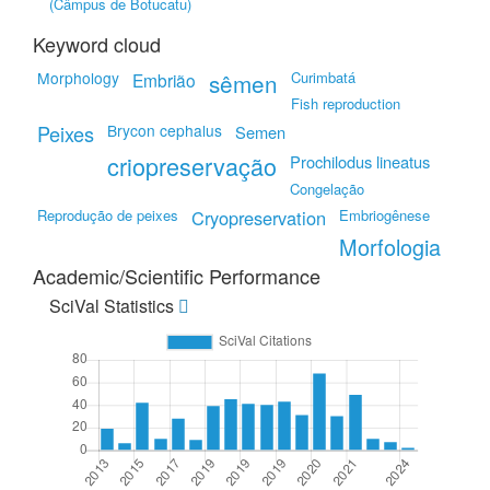
(Câmpus de Botucatu)
Keyword cloud
Morphology
sêmen
Curimbatá
Embrião
Fish reproduction
Peixes
Brycon cephalus
Semen
criopreservação
Prochilodus lineatus
Congelação
Reprodução de peixes
Cryopreservation
Embriogênese
Morfologia
Academic/Scientific Performance
SciVal Statistics