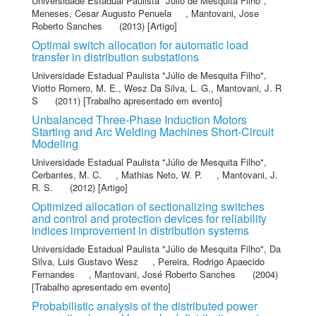
Universidade Estadual Paulista "Júlio de Mesquita Filho"
,
Meneses, Cesar Augusto Penuela
,
Mantovani, Jose
Roberto Sanches
(2013) [Artigo]
Optimal switch allocation for automatic load
transfer in distribution substations
Universidade Estadual Paulista "Júlio de Mesquita Filho"
,
Viotto Romero, M. E.
,
Wesz Da Silva, L. G.
,
Mantovani, J. R
S
(2011) [Trabalho apresentado em evento]
Unbalanced Three-Phase Induction Motors
Starting and Arc Welding Machines Short-Circuit
Modeling
Universidade Estadual Paulista "Júlio de Mesquita Filho"
,
Cerbantes, M. C.
,
Mathias Neto, W. P.
,
Mantovani, J.
R. S.
(2012) [Artigo]
Optimized allocation of sectionalizing switches
and control and protection devices for reliability
indices improvement in distribution systems
Universidade Estadual Paulista "Júlio de Mesquita Filho"
,
Da
Silva, Luis Gustavo Wesz
,
Pereira, Rodrigo Apaecido
Fernandes
,
Mantovani, José Roberto Sanches
(2004)
[Trabalho apresentado em evento]
Probabilistic analysis of the distributed power