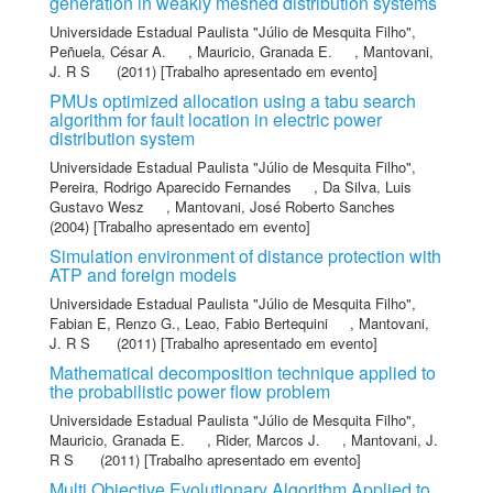
generation in weakly meshed distribution systems
Universidade Estadual Paulista "Júlio de Mesquita Filho"
,
Peñuela, César A.
,
Mauricio, Granada E.
,
Mantovani,
J. R S
(2011) [Trabalho apresentado em evento]
PMUs optimized allocation using a tabu search
algorithm for fault location in electric power
distribution system
Universidade Estadual Paulista "Júlio de Mesquita Filho"
,
Pereira, Rodrigo Aparecido Fernandes
,
Da Silva, Luis
Gustavo Wesz
,
Mantovani, José Roberto Sanches
(2004) [Trabalho apresentado em evento]
Simulation environment of distance protection with
ATP and foreign models
Universidade Estadual Paulista "Júlio de Mesquita Filho"
,
Fabian E, Renzo G.
,
Leao, Fabio Bertequini
,
Mantovani,
J. R S
(2011) [Trabalho apresentado em evento]
Mathematical decomposition technique applied to
the probabilistic power flow problem
Universidade Estadual Paulista "Júlio de Mesquita Filho"
,
Mauricio, Granada E.
,
Rider, Marcos J.
,
Mantovani, J.
R S
(2011) [Trabalho apresentado em evento]
Multi Objective Evolutionary Algorithm Applied to