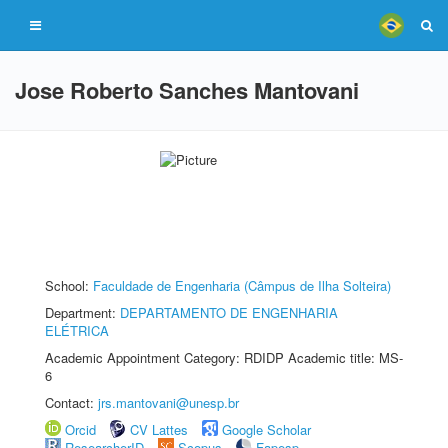
Jose Roberto Sanches Mantovani
School:
Faculdade de Engenharia (Câmpus de Ilha Solteira)
Department:
DEPARTAMENTO DE ENGENHARIA
ELÉTRICA
Academic Appointment Category: RDIDP Academic title: MS-
6
Contact:
jrs.mantovani@unesp.br
Orcid
CV Lattes
Google Scholar
ResearcherID
Scopus
Fapesp