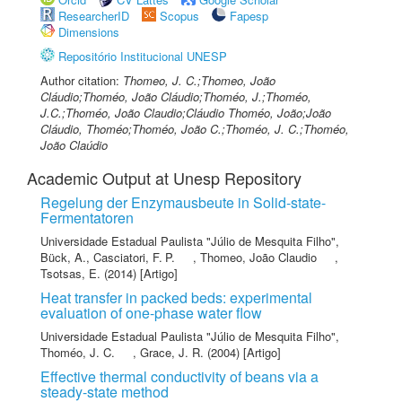
ResearcherID
Scopus
Fapesp
Dimensions
Repositório Institucional UNESP
Author citation:
Thomeo, J. C.;Thomeo, João
Cláudio;Thoméo, João Cláudio;Thoméo, J.;Thoméo,
J.C.;Thoméo, João Claudio;Cláudio Thoméo, João;João
Cláudio, Thoméo;Thoméo, João C.;Thoméo, J. C.;Thoméo,
João Claúdio
Academic Output at Unesp Repository
Regelung der Enzymausbeute in Solid-state-
Fermentatoren
Universidade Estadual Paulista "Júlio de Mesquita Filho"
,
Bück, A.
,
Casciatori, F. P.
,
Thomeo, João Claudio
,
Tsotsas, E.
(2014) [Artigo]
Heat transfer in packed beds: experimental
evaluation of one-phase water flow
Universidade Estadual Paulista "Júlio de Mesquita Filho"
,
Thoméo, J. C.
,
Grace, J. R.
(2004) [Artigo]
Effective thermal conductivity of beans via a
steady-state method