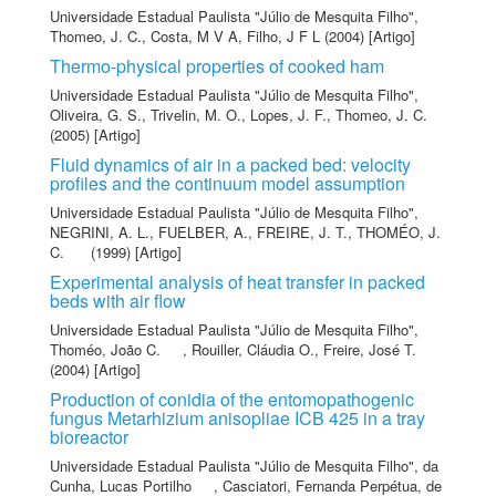
Universidade Estadual Paulista "Júlio de Mesquita Filho"
,
Thomeo, J. C.
,
Costa, M V A
,
Filho, J F L
(2004) [Artigo]
Thermo-physical properties of cooked ham
Universidade Estadual Paulista "Júlio de Mesquita Filho"
,
Oliveira, G. S.
,
Trivelin, M. O.
,
Lopes, J. F.
,
Thomeo, J. C.
(2005) [Artigo]
Fluid dynamics of air in a packed bed: velocity
profiles and the continuum model assumption
Universidade Estadual Paulista "Júlio de Mesquita Filho"
,
NEGRINI, A. L.
,
FUELBER, A.
,
FREIRE, J. T.
,
THOMÉO, J.
C.
(1999) [Artigo]
Experimental analysis of heat transfer in packed
beds with air flow
Universidade Estadual Paulista "Júlio de Mesquita Filho"
,
Thoméo, João C.
,
Rouiller, Cláudia O.
,
Freire, José T.
(2004) [Artigo]
Production of conidia of the entomopathogenic
fungus Metarhizium anisopliae ICB 425 in a tray
bioreactor
Universidade Estadual Paulista "Júlio de Mesquita Filho"
,
da
Cunha, Lucas Portilho
,
Casciatori, Fernanda Perpétua
,
de