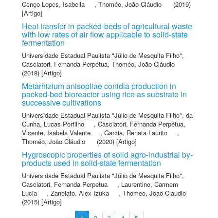
Cenço Lopes, Isabella
,
Thoméo, João Cláudio
(2019)
[Artigo]
Heat transfer in packed-beds of agricultural waste
with low rates of air flow applicable to solid-state
fermentation
Universidade Estadual Paulista "Júlio de Mesquita Filho"
,
Casciatori, Fernanda Perpétua
,
Thoméo, João Cláudio
(2018) [Artigo]
Metarhizium anisopliae conidia production in
packed-bed bioreactor using rice as substrate in
successive cultivations
Universidade Estadual Paulista "Júlio de Mesquita Filho"
,
da
Cunha, Lucas Portilho
,
Casciatori, Fernanda Perpétua
,
Vicente, Isabela Valente
,
Garcia, Renata Laurito
,
Thoméo, João Cláudio
(2020) [Artigo]
Hygroscopic properties of solid agro-industrial by-
products used in solid-state fermentation
Universidade Estadual Paulista "Júlio de Mesquita Filho"
,
Casciatori, Fernanda Perpetua
,
Laurentino, Carmem
Lucia
,
Zanelato, Alex Izuka
,
Thomeo, Joao Claudio
(2015) [Artigo]
1
2
3
4
5