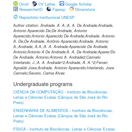
Orcid
CV Lattes
Google Scholar
ResearcherID
Fapesp
Dimensions
Repositório Institucional UNESP
Author citation:
Andrade, A. A.;A. A. De Andrade;Andrade,
Antonio Aparecido De;De Andrade, Antonio
Aparecido;Antonio Aparecido De Andrade;Andrade, Antonio
A. De;De Andrade, Antônio Aparecido;Andrade, Antonio
A.;Andrade, A.A.;A. A. Andrade;Aparecido De Andrade,
Antonio;Antonio A De Andrade;A. A. De Andrade;Aparec'Do
De Andrade, Antonio;Antonio A. Andrade2;Carmelo
Interlando, J.;A. A. Andrade^2;Andrade, A. A.^2;Ferrari,
Agnaldo Jose;Andrade, Antonio Aparecido;Interlando, Jose
Carmelo;Severo, Carina Alves
Undergraduate programs
CIÊNCIA DA COMPUTAÇÃO
-
Instituto de Biociências,
Letras e Ciências Exatas (Câmpus de São José do Rio
Preto)
ENGENHARIA DE ALIMENTOS
-
Instituto de Biociências,
Letras e Ciências Exatas (Câmpus de São José do Rio
Preto)
FÍSICA
-
Instituto de Biociências, Letras e Ciências Exatas