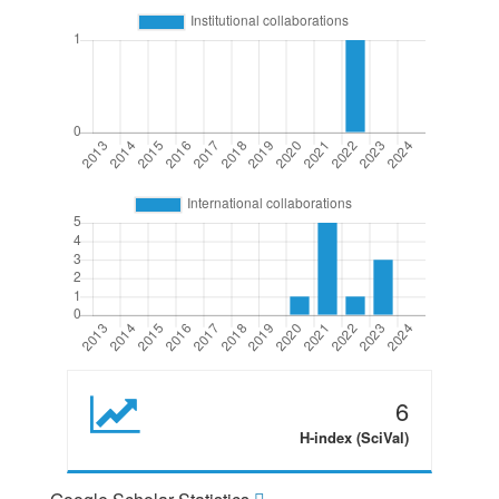
6
H-index (SciVal)