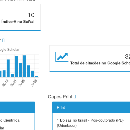
10
Índice-H no SciVal
r
3
Total de citações no Google Scho
Capes PrInt
PrInt
o Científica
1 Bolsas no brasil - Pós-doutorado (PD)
(Orientador)
lar