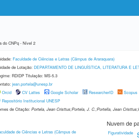
a do CNPq - Nível 2
idade:
Faculdade de Ciências e Letras (Câmpus de Araraquara)
idade de Lotação:
DEPARTAMENTO DE LINGUÍSTICA, LITERATURA E L
gime: RDIDP Titulação: MS-5.3
ntato:
jean.portela@unesp.br
Orcid
CV Lattes
Google Scholar
ResearcherID
Scopus
Repositório Institucional UNESP
mes de Citação:
Portela, Jean Cristtus;Portela, J. C.;Portella, Jean Cristtus;
Nuvem de pa
aculdade de Ciências e Letras (Câmpus de
Figuratividade