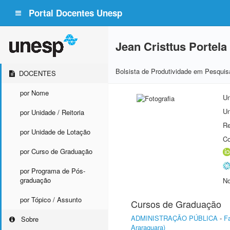
Portal Docentes Unesp
Jean Cristtus Portela
Bolsista de Produtividade em Pesquis
DOCENTES
por Nome
Un
Un
por Unidade / Reitoria
Re
por Unidade de Lotação
Co
por Curso de Graduação
por Programa de Pós-
graduação
No
por Tópico / Assunto
Cursos de Graduação
ADMINISTRAÇÃO PÚBLICA
-
F
Sobre
Araraquara)