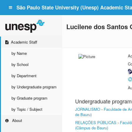
São Paulo State University (Unesp) Academic Staf
Lucilene dos Santos 
Academic Staff
by Name
Ac
Co
by School
by Department
by Undergraduate program
Au
by Graduate program
Undergraduate program
by Topic / Subject
JORNALISMO
-
Faculdade de Ar
de Bauru)
About
RELAÇÕES PÚBLICAS
-
Faculd
(Câmpus de Bauru)