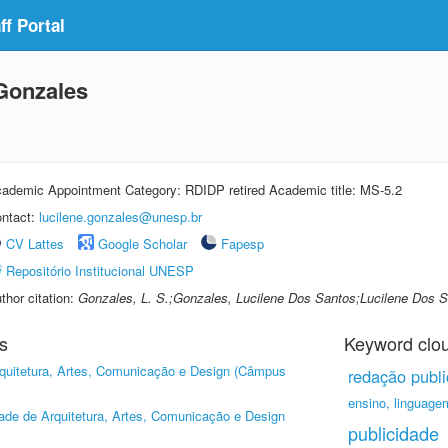
f Portal
Gonzales
ademic Appointment Category: RDIDP retired Academic title: MS-5.2
ntact:
lucilene.gonzales@unesp.br
CV Lattes
Google Scholar
Fapesp
Repositório Institucional UNESP
thor citation:
Gonzales, L. S.;Gonzales, Lucilene Dos Santos;Lucilene Dos 
s
Keyword clo
quitetura, Artes, Comunicação e Design (Câmpus
redação public
ensino, linguagem
ade de Arquitetura, Artes, Comunicação e Design
publicidade