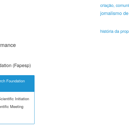
criação, comuni
jornalismo de
história da pr
ormance
ation (Fapesp)
rch Foundation
ientific Initiation
ntific Meeting