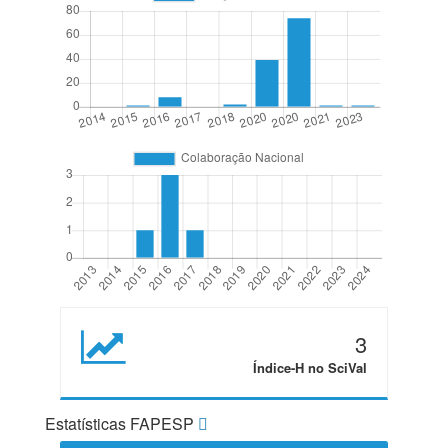
3
Índice-H no SciVal
Estatísticas FAPESP