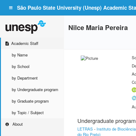
São Paulo State University (Unesp) Academic Staf
Nilce Maria Pereira
Academic Staff
by Name
Sc
De
by School
Ac
by Department
Co
by Undergraduate program
by Graduate program
Au
by Topic / Subject
Undergraduate program
About
LETRAS
-
Instituto de Biociênc
do Rio Preto)