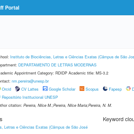
f Portal
hool:
Instituto de Biociências, Letras e Ciências Exatas (Câmpus de São Jos
partment:
DEPARTAMENTO DE LETRAS MODERNAS
ademic Appointment Category: RDIDP Academic title: MS-3.2
ntact:
nm.pereira@unesp.br
Orcid
CV Lattes
Google Scholar
Scopus
Fapesp
D
Repositório Institucional UNESP
thor citation:
Pereira, Nilce M.;Pereira, Nilce Maria;Pereira, N. M.
s
Keyword clo
ias, Letras e Ciências Exatas (Câmpus de São José