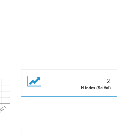
2
H-index (SciVal)