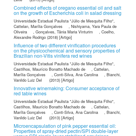
Combined effects of oregano essential oil and salt
on the growth of Escherichia coli in salad dressing
Universidade Estadual Paulista "Júlio de Mesquita Filho"
,
Cattelan, Marília Gonçalves
,
Nishiyama, Yara Paula de
Oliveira
,
Gonçalves, Tânia Maria Vinturim
,
Coelho,
Alexandre Rodrigo
(2018) [Artigo]
Influence of two different vinification procedures
on the physicochemical and sensory properties of
Brazilian non-Vitis vinifera red wines
Universidade Estadual Paulista "Júlio de Mesquita Filho"
,
Castilhos, Maurício Bonatto Machado de
,
Cattelan,
Marília Gonçalves
,
Conti-Silva, Ana Carolina
,
Bianchi,
Vanildo Luiz Del
(2013) [Artigo]
Innovative winemaking: Consumer acceptance of
red table wines
Universidade Estadual Paulista "Júlio de Mesquita Filho"
,
Castilhos, Maurício Bonatto Machado de
,
Cattelan,
Marília Gonçalves
,
Conti-Silva, Ana Carolina
,
Bianchi,
Vanildo Luiz Del
(2013) [Artigo]
Microencapsulation of pink pepper essential oil:
Properties of spray-dried pectin/SPI double-layer