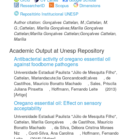
ResearcherID
Scopus
Dimensions
Repositório Institucional UNESP
Author citation:
Gonçalves Cattelan, M.;Cattelan, M.
G.;Cattelan, Marília Gonçalves;Marília Gonçalves
Cattelan;Marília Gonçalves Cattelan;Gonçalves Cattelan,
Marília
Academic Output at Unesp Repository
Antibacterial activity of oregano essential oil
against foodborne pathogens
Universidade Estadual Paulista "Júlio de Mesquita Filho"
,
Cattelan, Mariandacute;lia Goncandcedil;alves
,
de
Castilhos, Maurício Bonatto Machado
,
Sales, Priscila
Juliana Pinsetta
,
Hoffmann, Fernando Leite
(2013)
[Artigo]
Oregano essential oil: Effect on sensory
acceptability
Universidade Estadual Paulista "Júlio de Mesquita Filho"
,
Cattelan, Marília Gonçalves
,
de Castilhos, Maurício
Bonatto Machado
,
da Silva, Débora Cristina Moraes
Niz
,
Conti-Silva, Ana Carolina
,
Hoffmann, Fernando
Leite
(2015) [Artigo]