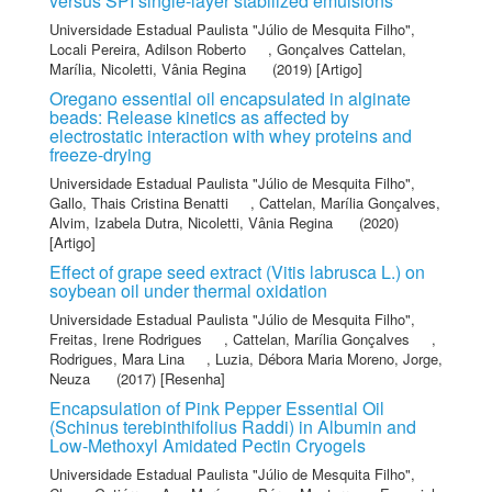
versus SPI single-layer stabilized emulsions
Universidade Estadual Paulista "Júlio de Mesquita Filho"
,
Locali Pereira, Adilson Roberto
,
Gonçalves Cattelan,
Marília
,
Nicoletti, Vânia Regina
(2019) [Artigo]
Oregano essential oil encapsulated in alginate
beads: Release kinetics as affected by
electrostatic interaction with whey proteins and
freeze-drying
Universidade Estadual Paulista "Júlio de Mesquita Filho"
,
Gallo, Thais Cristina Benatti
,
Cattelan, Marília Gonçalves
,
Alvim, Izabela Dutra
,
Nicoletti, Vânia Regina
(2020)
[Artigo]
Effect of grape seed extract (Vitis labrusca L.) on
soybean oil under thermal oxidation
Universidade Estadual Paulista "Júlio de Mesquita Filho"
,
Freitas, Irene Rodrigues
,
Cattelan, Marília Gonçalves
,
Rodrigues, Mara Lina
,
Luzia, Débora Maria Moreno
,
Jorge,
Neuza
(2017) [Resenha]
Encapsulation of Pink Pepper Essential Oil
(Schinus terebinthifolius Raddi) in Albumin and
Low-Methoxyl Amidated Pectin Cryogels
Universidade Estadual Paulista "Júlio de Mesquita Filho"
,