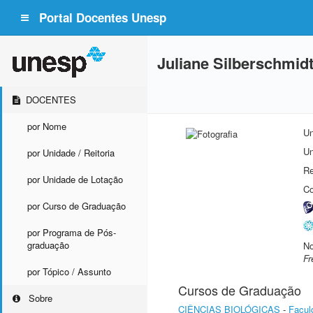
Portal Docentes Unesp
Juliane Silberschmidt
DOCENTES
por Nome
Un
Un
por Unidade / Reitoria
Re
por Unidade de Lotação
Co
por Curso de Graduação
por Programa de Pós-
graduação
No
Fr
por Tópico / Assunto
Cursos de Graduação
Sobre
CIÊNCIAS BIOLÓGICAS
-
Facul