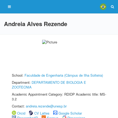
Andreia Alves Rezende
School:
Faculdade de Engenharia (Câmpus de Ilha Solteira)
Department:
DEPARTAMENTO DE BIOLOGIA E
ZOOTECNIA
Academic Appointment Category: RDIDP Academic title: MS-
3.2
Contact:
andreia.rezende@unesp.br
Orcid
CV Lattes
Google Scholar
ResearcherID
Scopus
Dimensions