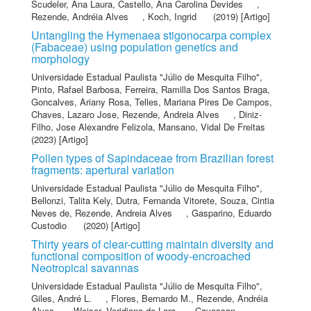
Scudeler, Ana Laura
,
Castello, Ana Carolina Devides
,
Rezende, Andréia Alves
,
Koch, Ingrid
(2019) [Artigo]
Untangling the Hymenaea stigonocarpa complex
(Fabaceae) using population genetics and
morphology
Universidade Estadual Paulista "Júlio de Mesquita Filho"
,
Pinto, Rafael Barbosa
,
Ferreira, Ramilla Dos Santos Braga
,
Goncalves, Ariany Rosa
,
Telles, Mariana Pires De Campos
,
Chaves, Lazaro Jose
,
Rezende, Andreia Alves
,
Diniz-
Filho, Jose Alexandre Felizola
,
Mansano, Vidal De Freitas
(2023) [Artigo]
Pollen types of Sapindaceae from Brazilian forest
fragments: apertural variation
Universidade Estadual Paulista "Júlio de Mesquita Filho"
,
Bellonzi, Talita Kely
,
Dutra, Fernanda Vitorete
,
Souza, Cintia
Neves de
,
Rezende, Andreia Alves
,
Gasparino, Eduardo
Custodio
(2020) [Artigo]
Thirty years of clear-cutting maintain diversity and
functional composition of woody-encroached
Neotropical savannas
Universidade Estadual Paulista "Júlio de Mesquita Filho"
,
Giles, André L.
,
Flores, Bernardo M.
,
Rezende, Andréia
Alves
,
Weiser, Veridiana de Lara
,
Cavassan,