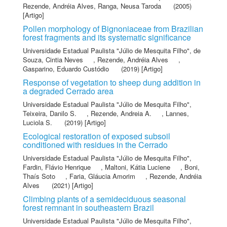
Rezende, Andréia Alves
,
Ranga, Neusa Taroda
(2005)
[Artigo]
Pollen morphology of Bignoniaceae from Brazilian
forest fragments and its systematic significance
Universidade Estadual Paulista "Júlio de Mesquita Filho"
,
de
Souza, Cintia Neves
,
Rezende, Andréia Alves
,
Gasparino, Eduardo Custódio
(2019) [Artigo]
Response of vegetation to sheep dung addition in
a degraded Cerrado area
Universidade Estadual Paulista "Júlio de Mesquita Filho"
,
Teixeira, Danilo S.
,
Rezende, Andreia A.
,
Lannes,
Luciola S.
(2019) [Artigo]
Ecological restoration of exposed subsoil
conditioned with residues in the Cerrado
Universidade Estadual Paulista "Júlio de Mesquita Filho"
,
Fardin, Flávio Henrique
,
Maltoni, Kátia Luciene
,
Boni,
Thaís Soto
,
Faria, Gláucia Amorim
,
Rezende, Andréia
Alves
(2021) [Artigo]
Climbing plants of a semideciduous seasonal
forest remnant in southeastern Brazil
Universidade Estadual Paulista "Júlio de Mesquita Filho"
,