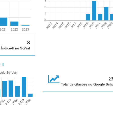
8
Índice-H no SciVal
r
2
Total de citações no Google Scho