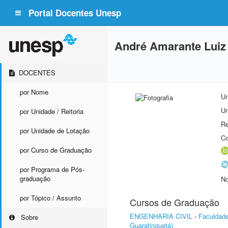
Portal Docentes Unesp
André Amarante Luiz
DOCENTES
por Nome
Un
Un
por Unidade / Reitoria
Re
por Unidade de Lotação
Co
por Curso de Graduação
por Programa de Pós-
graduação
No
por Tópico / Assunto
Cursos de Graduação
ENGENHARIA CIVIL
-
Faculdade
Sobre
Guaratinguetá)