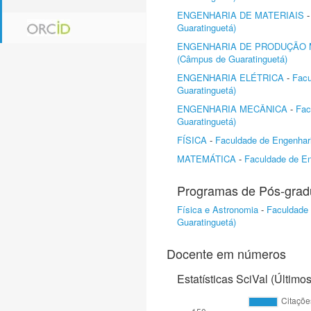
ENGENHARIA DE MATERIAIS
Guaratinguetá)
ENGENHARIA DE PRODUÇÃO 
(Câmpus de Guaratinguetá)
ENGENHARIA ELÉTRICA
-
Facu
Guaratinguetá)
ENGENHARIA MECÂNICA
-
Fac
Guaratinguetá)
FÍSICA
-
Faculdade de Engenhari
MATEMÁTICA
-
Faculdade de En
Programas de Pós-gra
Física e Astronomia
-
Faculdade 
Guaratinguetá)
Docente em números
Estatísticas SciVal (Último