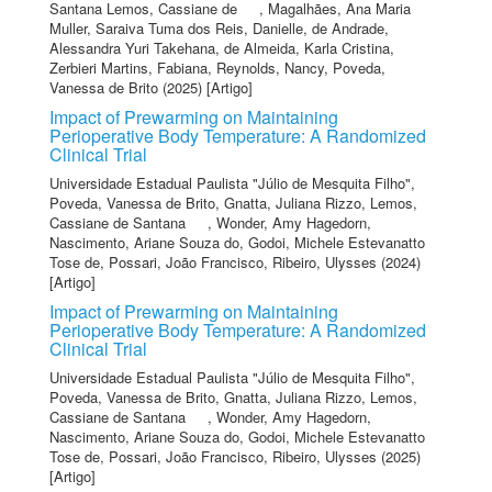
Santana Lemos, Cassiane de
,
Magalhães, Ana Maria
Muller
,
Saraiva Tuma dos Reis, Danielle
,
de Andrade,
Alessandra Yuri Takehana
,
de Almeida, Karla Cristina
,
Zerbieri Martins, Fabiana
,
Reynolds, Nancy
,
Poveda,
Vanessa de Brito
(2025) [Artigo]
Impact of Prewarming on Maintaining
Perioperative Body Temperature: A Randomized
Clinical Trial
Universidade Estadual Paulista "Júlio de Mesquita Filho"
,
Poveda, Vanessa de Brito
,
Gnatta, Juliana Rizzo
,
Lemos,
Cassiane de Santana
,
Wonder, Amy Hagedorn
,
Nascimento, Ariane Souza do
,
Godoi, Michele Estevanatto
Tose de
,
Possari, João Francisco
,
Ribeiro, Ulysses
(2024)
[Artigo]
Impact of Prewarming on Maintaining
Perioperative Body Temperature: A Randomized
Clinical Trial
Universidade Estadual Paulista "Júlio de Mesquita Filho"
,
Poveda, Vanessa de Brito
,
Gnatta, Juliana Rizzo
,
Lemos,
Cassiane de Santana
,
Wonder, Amy Hagedorn
,
Nascimento, Ariane Souza do
,
Godoi, Michele Estevanatto
Tose de
,
Possari, João Francisco
,
Ribeiro, Ulysses
(2025)
[Artigo]