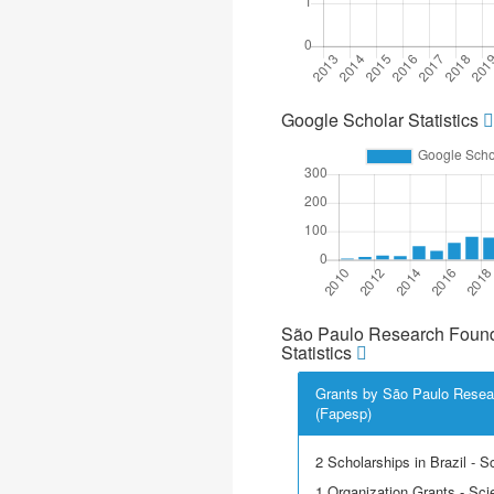
Google Scholar Statistics
São Paulo Research Found
Statistics
Grants by São Paulo Resea
(Fapesp)
2 Scholarships in Brazil - Sci
1 Organization Grants - Scie