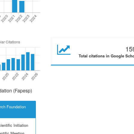
15
Total citations in Google Sch
ation (Fapesp)
rch Foundation
entific Initiation
ntific Meeting