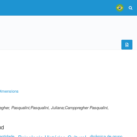
imensions
egher, Pasqualini;Pasqualini, Juliana;Camppregher Pasqualini,
ud
entidade
dinâmica de grupo