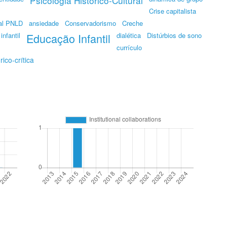
Psicologia Histórico-Cultural
Crise capitalista
al PNLD
ansiedade
Conservadorismo
Creche
nfantil
Educação Infantil
dialética
Distúrbios de sono
currículo
ico-crítica