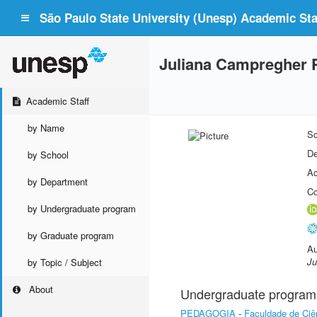
São Paulo State University (Unesp) Academic Staf
Juliana Campregher P
Academic Staff
by Name
Sc
De
by School
Ac
by Department
Co
by Undergraduate program
by Graduate program
Au
Ju
by Topic / Subject
About
Undergraduate program
PEDAGOGIA
-
Faculdade de Ciê