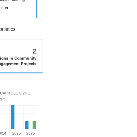
aster
tistics
2
tions in Community
gagement Projects