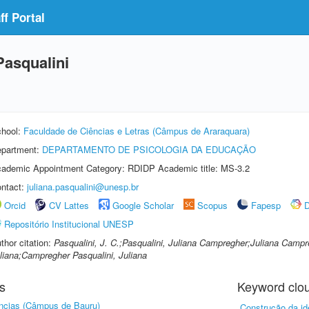
f Portal
asqualini
hool:
Faculdade de Ciências e Letras (Câmpus de Araraquara)
partment:
DEPARTAMENTO DE PSICOLOGIA DA EDUCAÇÃO
ademic Appointment Category: RDIDP Academic title: MS-3.2
ntact:
juliana.pasqualini@unesp.br
Orcid
CV Lattes
Google Scholar
Scopus
Fapesp
D
Repositório Institucional UNESP
thor citation:
Pasqualini, J. C.;Pasqualini, Juliana Campregher;Juliana Campr
liana;Campregher Pasqualini, Juliana
s
Keyword clo
ncias (Câmpus de Bauru)
Construção da id