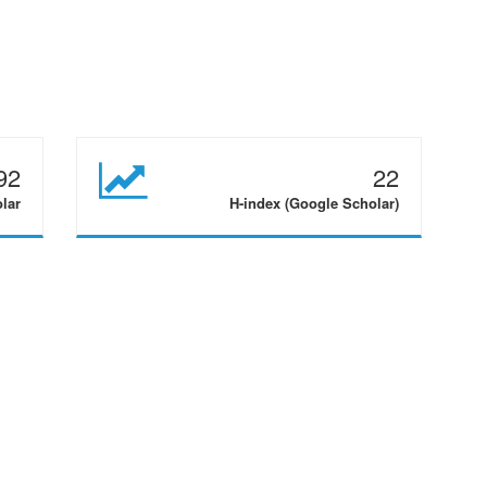
92
22
olar
H-index (Google Scholar)