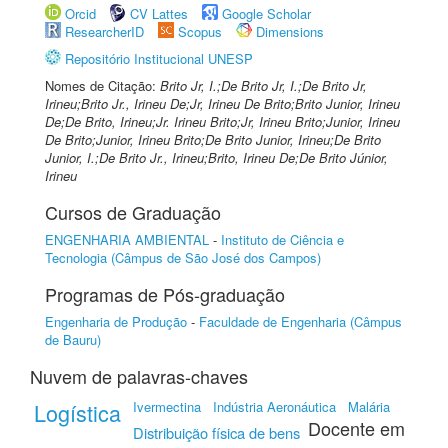
Orcid
CV Lattes
Google Scholar
ResearcherID
Scopus
Dimensions
Repositório Institucional UNESP
Nomes de Citação:
Brito Jr, I.;De Brito Jr, I.;De Brito Jr,
Irineu;Brito Jr., Irineu De;Jr, Irineu De Brito;Brito Junior, Irineu
De;De Brito, Irineu;Jr. Irineu Brito;Jr, Irineu Brito;Junior, Irineu
De Brito;Junior, Irineu Brito;De Brito Junior, Irineu;De Brito
Junior, I.;De Brito Jr., Irineu;Brito, Irineu De;De Brito Júnior,
Irineu
Cursos de Graduação
ENGENHARIA AMBIENTAL
-
Instituto de Ciência e
Tecnologia (Câmpus de São José dos Campos)
Programas de Pós-graduação
Engenharia de Produção
-
Faculdade de Engenharia (Câmpus
de Bauru)
Nuvem de palavras-chaves
Logística
Ivermectina
Indústria Aeronáutica
Malária
Docente em
Distribuição física de bens