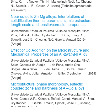
Brito, C.
,
Nguyen-Thi, H.
,
Mangelinck-Noël, N.
,
Cheung,
N.
,
Spinelli, J. E.
,
Garcia, A.
(2019) [Trabalho apresentado
em evento]
Near-eutectic Zn-Mg alloys: Interrelations of
solidification thermal parameters, microstructure
length scale and tensile/corrosion properties
Universidade Estadual Paulista "Júlio de Mesquita Filho"
,
Vida, Talita A.
,
Brito, Crystopher
,
Lima, Thiago S.
,
Spinelli, José E.
,
Cheung, Noé
,
Garcia, Amauri
(2019)
[Artigo]
Effect of Co Addition on the Microstructure and
Mechanical Properties of an Al-2wt.%Ni Alloy
Universidade Estadual Paulista "Júlio de Mesquita Filho"
,
Soler, Gabriela de Araújo
,
de Faria, Andre Ono
,
Borges, Júlia Silva
,
Vida, Talita
,
Souza, Renato
Chaves
,
Avila, Julian Arnaldo
,
Brito, Crystopher
(2024)
[Artigo]
Microstructure, phase morphology, eutectic
coupled zone and hardness of Al–Co alloys
Universidade Estadual Paulista "Júlio de Mesquita Filho"
,
Silva, Cássio A.P.
,
Kakitani, Rafael
,
Canté, Manuel V.
,
Brito,
Crystopher
,
Garcia, Amauri
,
Spinelli, José E.
,
Cheung,