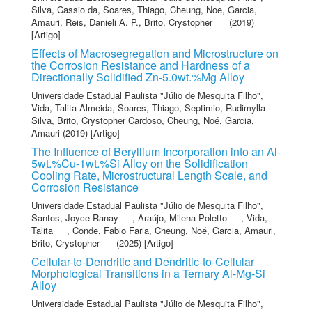
Silva, Cassio da
,
Soares, Thiago
,
Cheung, Noe
,
Garcia,
Amauri
,
Reis, Danieli A. P.
,
Brito, Crystopher
(2019)
[Artigo]
Effects of Macrosegregation and Microstructure on
the Corrosion Resistance and Hardness of a
Directionally Solidified Zn-5.0wt.%Mg Alloy
Universidade Estadual Paulista "Júlio de Mesquita Filho"
,
Vida, Talita Almeida
,
Soares, Thiago
,
Septimio, Rudimylla
Silva
,
Brito, Crystopher Cardoso
,
Cheung, Noé
,
Garcia,
Amauri
(2019) [Artigo]
The Influence of Beryllium Incorporation into an Al-
5wt.%Cu-1wt.%Si Alloy on the Solidification
Cooling Rate, Microstructural Length Scale, and
Corrosion Resistance
Universidade Estadual Paulista "Júlio de Mesquita Filho"
,
Santos, Joyce Ranay
,
Araújo, Milena Poletto
,
Vida,
Talita
,
Conde, Fabio Faria
,
Cheung, Noé
,
Garcia, Amauri
,
Brito, Crystopher
(2025) [Artigo]
Cellular-to-Dendritic and Dendritic-to-Cellular
Morphological Transitions in a Ternary Al-Mg-Si
Alloy
Universidade Estadual Paulista "Júlio de Mesquita Filho"
,