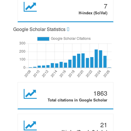
7
H-index (SciVal)
Google Scholar Statistics
1863
Total citations in Google Scholar
21