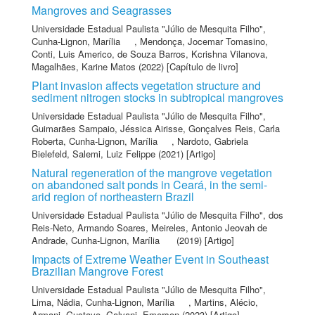
Mangroves and Seagrasses
Universidade Estadual Paulista "Júlio de Mesquita Filho"
,
Cunha-Lignon, Marília
,
Mendonça, Jocemar Tomasino
,
Conti, Luis Americo
,
de Souza Barros, Kcrishna Vilanova
,
Magalhães, Karine Matos
(2022) [Capítulo de livro]
Plant invasion affects vegetation structure and
sediment nitrogen stocks in subtropical mangroves
Universidade Estadual Paulista "Júlio de Mesquita Filho"
,
Guimarães Sampaio, Jéssica Airisse
,
Gonçalves Reis, Carla
Roberta
,
Cunha-Lignon, Marília
,
Nardoto, Gabriela
Bielefeld
,
Salemi, Luiz Felippe
(2021) [Artigo]
Natural regeneration of the mangrove vegetation
on abandoned salt ponds in Ceará, in the semi-
arid region of northeastern Brazil
Universidade Estadual Paulista "Júlio de Mesquita Filho"
,
dos
Reis-Neto, Armando Soares
,
Meireles, Antonio Jeovah de
Andrade
,
Cunha-Lignon, Marília
(2019) [Artigo]
Impacts of Extreme Weather Event in Southeast
Brazilian Mangrove Forest
Universidade Estadual Paulista "Júlio de Mesquita Filho"
,
Lima, Nádia
,
Cunha-Lignon, Marília
,
Martins, Alécio
,
Armani, Gustavo
,
Galvani, Emerson
(2023) [Artigo]