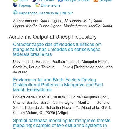
Fapesp
Dimensions
Repositório Institucional UNESP
Author citation:
Cunha-Lignon, M.;Lignon, M.C.;Cunha-
Lignon, Marília;Cunha-Lignon, Marilia;Lignon, Marília Cunha
Academic Output at Unesp Repository
Caracterização das atividades turísticas em
manguezais nas unidades de conservação
federais brasileiras
Universidade Estadual Paulista "Júlio de Mesquita Filho"
,
Cordeiro, Letícia Teixeira.
(2026) [Trabalho de conclusão
de curso]
Environmental and Biotic Factors Driving
Distributional Patterns in Mangrove and Salt
Marsh Ecosystems
Universidade Estadual Paulista "Júlio de Mesquita Filho"
,
Charlier-Sarubo, Sarah
,
Cunha-Lignon, Marilia
,
Soriano-
Sierra, Eduardo J.
,
Schaeffer-Novelli, Y.
,
Abuchahla, GMD
,
Cintron-Molero, G.
(2023) [Artigo]
Spatial database modeling for mangrove forests
mapping; example of two estuarine systems in