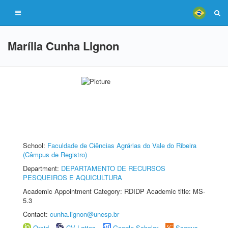
Marília Cunha Lignon
School:
Faculdade de Ciências Agrárias do Vale do Ribeira
(Câmpus de Registro)
Department:
DEPARTAMENTO DE RECURSOS
PESQUEIROS E AQUICULTURA
Academic Appointment Category: RDIDP Academic title: MS-
5.3
Contact:
cunha.lignon@unesp.br
Orcid
CV Lattes
Google Scholar
Scopus