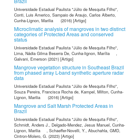
Brazil
Universidade Estadual Paulista "Júlio de Mesquita Filho"
,
Conti, Luis Americo
,
Sampaio de Araujo, Carlos Alberto
,
Cunha-Lignon, Marilia
(2016) [Artigo]
Microclimatic analysis of mangroves in two distinct
categories of Protected Areas and conserved
status
Universidade Estadual Paulista "Júlio de Mesquita Filho"
,
Lima, Nádia Gilma Beserra De
,
Cunha-lignon, Marília
,
Galvani, Emerson
(2021) [Artigo]
Mangrove vegetation structure in Southeast Brazil
from phased array L-band synthetic aperture radar
data
Universidade Estadual Paulista "Júlio de Mesquita Filho"
,
Souza Pereira, Francisca Rocha de
,
Kampel, Milton
,
Cunha-
Lignon, Marilia
(2016) [Artigo]
Mangrove and Salt Marsh Protected Areas in
Brazil
Universidade Estadual Paulista "Júlio de Mesquita Filho"
,
Schmidt, Anders J.
,
Delgado-Mendez, Jesus Manuel
,
Cunha-
Lignon, Marilia
,
Schaeffer-Novelli, Y.
,
Abuchahla, GMD
,
Cintron-Molero, G.
(2023) [Artigo]