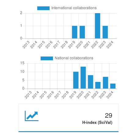
29
H-index (SciVal)